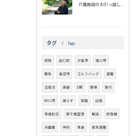
介護施設のお引っ越しは赤帽が安くて便利
タグ
Tags
荷物
由仁町
夕張市
滝川市
緊急
長沼市
ゴルフバッグ
運搬
注意点
楽器
LINE
簡単
旅行
砂川市
減らす
釧路
出張
単身赴任
新千歳空港
輸送
除雪機
冷蔵庫
予約
単身
家具運搬