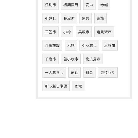
江別市
初期費用
安い
赤帽
引越し
長沼町
家具
家族
三笠市
小樽
美唄市
岩見沢市
介護施設
札幌
引っ越し
恵庭市
千歳市
苫小牧市
北広島市
一人暮らし
転勤
料金
見積もり
引っ越し準備
家電