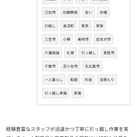
江別市
初期費用
安い
赤帽
引越し
長沼町
家具
家族
三笠市
小樽
美唄市
岩見沢市
介護施設
札幌
引っ越し
恵庭市
千歳市
苫小牧市
北広島市
一人暮らし
転勤
料金
見積もり
引っ越し準備
家電
経験豊富なスタッフが迅速かつ丁寧に引っ越し作業を実