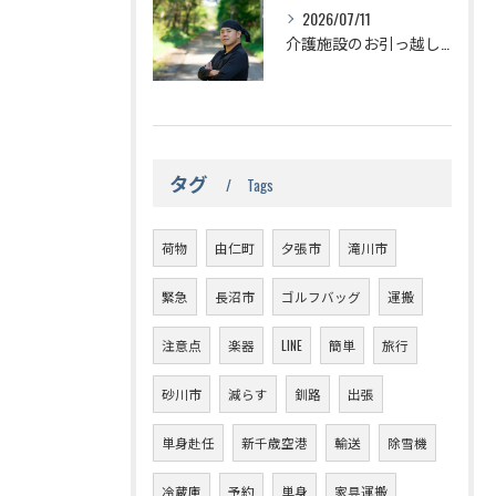
2026/07/11
介護施設のお引っ越しは赤帽が安くて便利
タグ
Tags
荷物
由仁町
夕張市
滝川市
緊急
長沼市
ゴルフバッグ
運搬
注意点
楽器
LINE
簡単
旅行
砂川市
減らす
釧路
出張
単身赴任
新千歳空港
輸送
除雪機
冷蔵庫
予約
単身
家具運搬