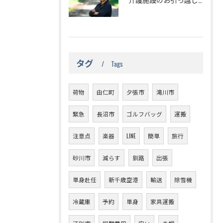
タグ
Tags
荷物
由仁町
夕張市
滝川市
緊急
長沼市
ゴルフバッグ
運搬
注意点
楽器
LINE
簡単
旅行
砂川市
減らす
釧路
出張
単身赴任
新千歳空港
輸送
除雪機
冷蔵庫
予約
単身
家具運搬