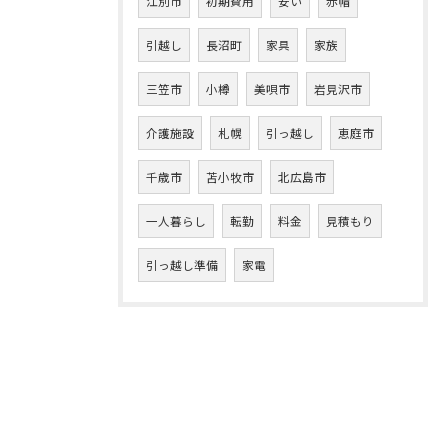
江別市
初期費用
安い
赤帽
引越し
長沼町
家具
家族
三笠市
小樽
美唄市
岩見沢市
介護施設
札幌
引っ越し
恵庭市
千歳市
苫小牧市
北広島市
一人暮らし
転勤
料金
見積もり
引っ越し準備
家電