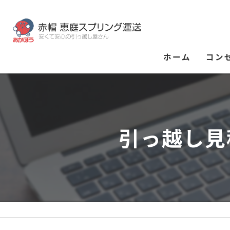
ホーム
コン
引っ越し見