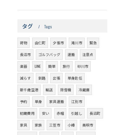
タグ
Tags
荷物
由仁町
夕張市
滝川市
緊急
長沼市
ゴルフバッグ
運搬
注意点
楽器
LINE
簡単
旅行
砂川市
減らす
釧路
出張
単身赴任
新千歳空港
輸送
除雪機
冷蔵庫
予約
単身
家具運搬
江別市
初期費用
安い
赤帽
引越し
長沼町
家具
家族
三笠市
小樽
美唄市