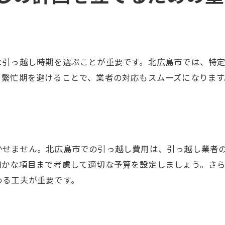
っ越し後の手続き一覧
ズな引っ越しを実現するための北広島市での段取り術
前の打合せの重要性
な引っ越し時期を選ぶことが重要です。北広島市では、特
率的な荷物の運び出し方法
、繁忙期を避けることで、業者の対応もスムーズになりま
っ越し当日の役割分担
っ越し先の準備
ラブルへの対応策
生活のスタートに向けて
かせません。北広島市での引っ越し費用は、引っ越し業者
市への引っ越しを安心して進めるためのステップバイステ
細かな項目まで考慮して適切な予算を設定しましょう。さ
めての引っ越しガイド
める工夫が重要です。
っ越しのプロセス一式
域特有の注意事項