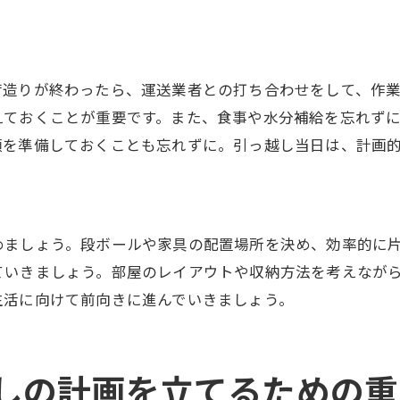
報を活用して北広島市で効率的に引っ越しを進める方法
元の引っ越し業者の利用
域イベントのチェック
荷造りが終わったら、運送業者との打ち合わせをして、作
共交通機関の活用
えておくことが重要です。また、食事や水分補給を忘れず
類を準備しておくことも忘れずに。引っ越し当日は、計画
ミ出しのルールとスケジュール
域の防災情報の確認
利な地域サービスの活用
市での引っ越し前に知っておくべき重要なチェックリスト
めましょう。段ボールや家具の配置場所を決め、効率的に
ていきましょう。部屋のレイアウトや収納方法を考えなが
っ越し前の清掃
生活に向けて前向きに進んでいきましょう。
要書類の準備
居の点検
隣施設の調査
しの計画を立てるための重
ットの準備