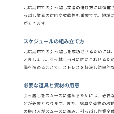
効
北広島市での引っ越し業者の選び方には慎重
梱
っ越し業者の対応や柔軟性も重要です。地域
壊
ができます。
引
北
スケジュールの組み立て方
繁
北広島市での引っ越しを成功させるためには
北広島
えましょう。引っ越し当日に間に合わせるた
住
備を進めることで、ストレスを軽減し効率的
郵
必要な道具と資材の用意
公
引
引っ越しをスムーズに進めるためには、必要
車
どが必要となります。また、家具や荷物の移
の搬出入がスムーズに進み、引っ越し作業全
学