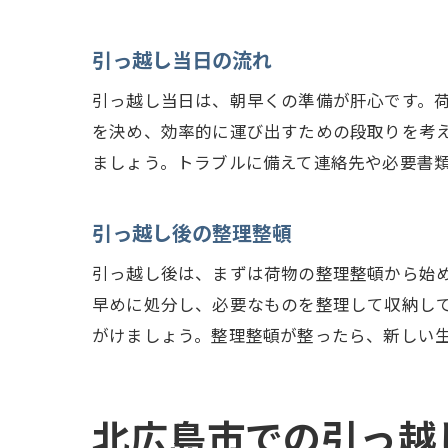
地域情
引っ越し当日の流れ
地
地
引っ越し当日は、朝早くの準備が肝心です。
公
を決め、効率的に運び出すための段取りを考
ましょう。トラブルに備えて連絡先や必要書
ゴ
地
引っ越し後の整理整頓
便
北広島
引っ越し後は、まずは荷物の整理整頓から始
早めに処分し、必要なものを整理して収納し
引
がけましょう。整理整頓が整ったら、新しい
必
新
近
北広島市での引っ越
ペ