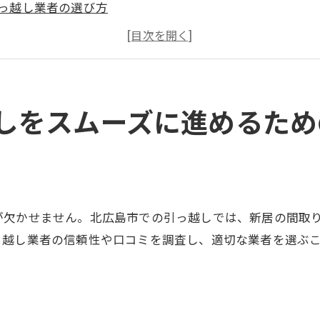
っ越し業者の選び方
ケジュールの組み立て方
要な道具と資材の用意
っ越し当日の流れ
っ越し後の整理整頓
しをスムーズに進めるため
市での引っ越しの計画を立てるための重要なポイント
切な引っ越し時期の選び方
算設定とコスト管理
居のチェックリスト
が欠かせません。北広島市での引っ越しでは、新居の間取
所での手続き
っ越し業者の信頼性や口コミを調査し、適切な業者を選ぶ
隣住民との関係構築
域の交通状況の把握
しを成功させるための荷造りのコツと北広島市の特有の注