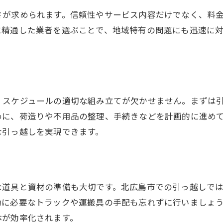
率的な荷造りの方法
さが求められます。信頼性やサービス内容だけでなく、料
包材料の選び方
に精通した業者を選ぶことで、地域特有の問題にも迅速に
れ物の扱い方
っ越し元と先での荷物の管理
広島市の気候に合わせた荷物の準備
忙期の避け方
、スケジュールの適切な組み立てが欠かせません。まずは
市での引っ越しに必要な手続きを徹底解説
めに、荷造りや不用品の整理、手続きなどを計画的に進め
民票の移動手続き
な引っ越しを実現できます。
便物の転送手続き
共料金の変更手続き
っ越しに伴う保険の見直し
な道具と資材の準備も大切です。北広島市での引っ越しで
両の住所変更手続き
動に必要なトラックや運搬具の手配も忘れずに行いましょ
体が効率化されます。
校や保育園の手続き