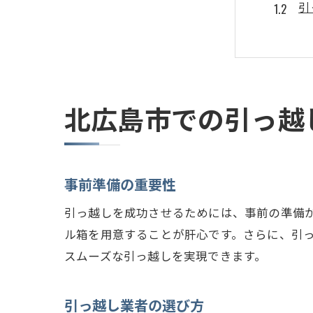
引
ス
必
引
引
北広島市での引っ越
北広島
適
予
事前準備の重要性
新
引っ越しを成功させるためには、事前の準備
役
ル箱を用意することが肝心です。さらに、引
近
スムーズな引っ越しを実現できます。
地
引っ越
引っ越し業者の選び方