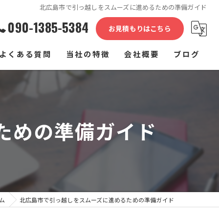
北広島市で引っ越しをスムーズに進めるための準備ガイド
090-1385-5384
お見積もりはこちら
よくある質問
当社の特徴
会社概要
ブログ
単身
コラム
家族
ための準備ガイド
介護施設
家具
長距離
ム
北広島市で引っ越しをスムーズに進めるための準備ガイド