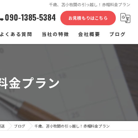
千歳、苫小牧間の引っ越し！赤帽料金プラン
090-1385-5384
お見積もりはこちら
よくある質問
当社の特徴
会社概要
ブログ
単身
コラム
家族
料金プラン
介護施設
家具
長距離
運送
ブログ
千歳、苫小牧間の引っ越し！赤帽料金プラン