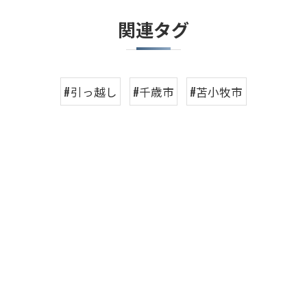
関連タグ
#引っ越し
#千歳市
#苫小牧市