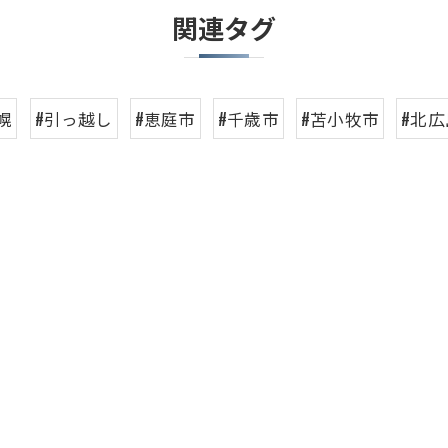
関連タグ
幌
#引っ越し
#恵庭市
#千歳市
#苫小牧市
#北広