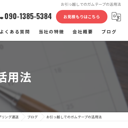
お引っ越しでのガムテープの活用法
090-1385-5384
お見積もりはこちら
よくある質問
当社の特徴
会社概要
ブログ
単身
コラム
家族
活用法
介護施設
家具
長距離
プリング運送
ブログ
お引っ越しでのガムテープの活用法