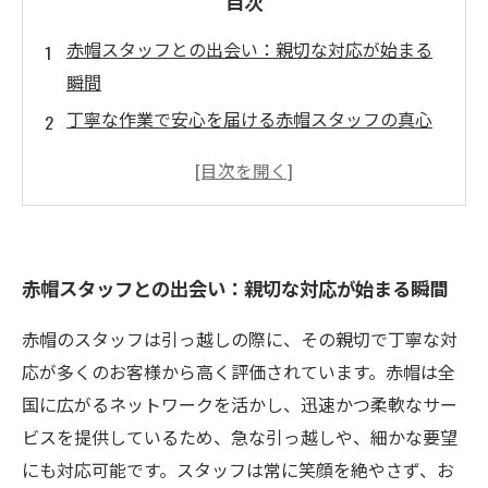
目次
赤帽スタッフとの出会い：親切な対応が始まる
瞬間
丁寧な作業で安心を届ける赤帽スタッフの真心
笑顔と気配りが織りなす赤帽の引っ越しサービ
スの魅力
実際のお客様の声から見る赤帽スタッフの評判
と信頼
赤帽スタッフとの出会い：親切な対応が始まる瞬間
赤帽スタッフの親切が引っ越しを成功に導く理
由
赤帽のスタッフは引っ越しの際に、その親切で丁寧な対
赤帽の全国ネットワークが生み出す迅速かつ柔
応が多くのお客様から高く評価されています。赤帽は全
軟な対応
国に広がるネットワークを活かし、迅速かつ柔軟なサー
引っ越しで迷ったら赤帽を選ぶべき５つの親切
ビスを提供しているため、急な引っ越しや、細かな要望
ポイント
にも対応可能です。スタッフは常に笑顔を絶やさず、お