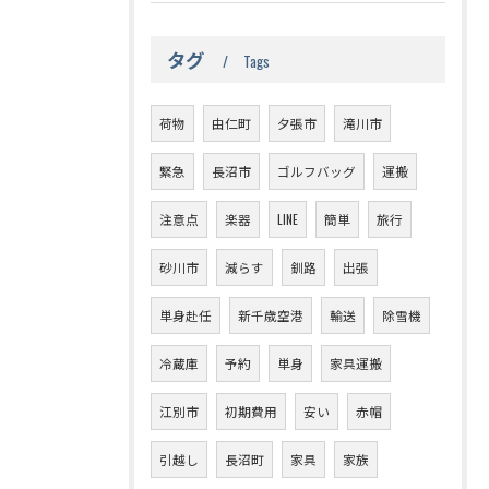
タグ
Tags
荷物
由仁町
夕張市
滝川市
緊急
長沼市
ゴルフバッグ
運搬
注意点
楽器
LINE
簡単
旅行
砂川市
減らす
釧路
出張
単身赴任
新千歳空港
輸送
除雪機
冷蔵庫
予約
単身
家具運搬
江別市
初期費用
安い
赤帽
引越し
長沼町
家具
家族