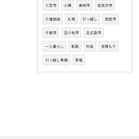
三笠市
小樽
美唄市
岩見沢市
介護施設
札幌
引っ越し
恵庭市
千歳市
苫小牧市
北広島市
一人暮らし
転勤
料金
見積もり
引っ越し準備
家電