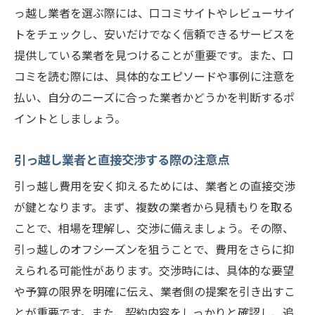
引っ越し見積もりに隠れたコストを見抜く
っ越し業者を選ぶ際には、口コミサイトやレビューサイ
節約上手な引っ越しのための準備
トをチェックし、安いだけでなく信頼できるサービスを
引っ越しの際の賢い選択札幌市東区でのコスト
提供している業者を見つけることが重要です。また、口
削減
コミを読む際には、具体的なエピソードや事例に注意を
引っ越しのストレスを軽減するための工夫
払い、自分のニーズに合った業者かどうかを判断するポ
イントとしましょう。
札幌市東区の引っ越しで知っておくべき法
規制
引っ越し業者と直接交渉する際の注意点
効率的な引っ越しプランニングのすすめ
引っ越し費用を安く抑えるためには、業者との直接交渉
地元で人気のある引っ越し方法ランキング
が鍵となります。まず、複数の業者から見積もりを取る
環境に優しい引っ越し方法を選ぶ
ことで、相場を理解し、交渉に備えましょう。その際、
引っ越し当日のトラブルを未然に防ぐ
引っ越しのオフシーズンを狙うことで、費用をさらに抑
札幌市東区で安い引っ越しを可能にする小技
えられる可能性があります。交渉時には、具体的な要望
引っ越し当日の効率的なタイムマネジメン
や予算の限界を明確に伝え、業者側の提案を引き出すこ
ト
とが重要です。また、契約内容をしっかりと確認し、追