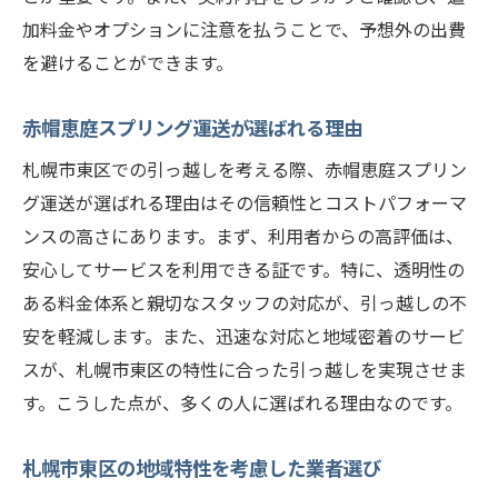
引っ越し荷物を減らすための具体的な方法
加料金やオプションに注意を払うことで、予想外の出費
札幌市東区内での共用引っ越しの利点
を避けることができます。
リサイクルショップを活用した節約法
赤帽恵庭スプリング運送が選ばれる理由
引っ越し用の無料段ボール入手方法
札幌市東区での引っ越しを考える際、赤帽恵庭スプリン
赤帽恵庭スプリング運送が提供する裏技
グ運送が選ばれる理由はその信頼性とコストパフォーマ
赤帽恵庭スプリング運送が推奨する札幌市東区
ンスの高さにあります。まず、利用者からの高評価は、
での引っ越しテクニック
安心してサービスを利用できる証です。特に、透明性の
引っ越し前に必ずやっておくべき準備
ある料金体系と親切なスタッフの対応が、引っ越しの不
札幌市東区特有の気候を考慮した引っ越し
安を軽減します。また、迅速な対応と地域密着のサービ
引っ越し荷物の正しいラベル付け
スが、札幌市東区の特性に合った引っ越しを実現させま
引っ越しに便利なアプリの活用法
す。こうした点が、多くの人に選ばれる理由なのです。
引っ越し後の新居でのスムーズな生活スタ
札幌市東区の地域特性を考慮した業者選び
ート