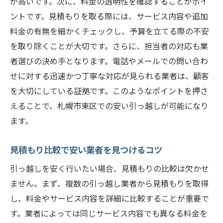
が高いです。次に、料金の透明性を確認することがポイ
減
ントです。見積もりを取る際には、サービス内容や追加
引っ越し費用を賢くシェアする方法
料金の有無を細かくチェックし、予算を立てる際の不安
赤帽恵庭スプリング運送が教える札幌市東区の
を取り除くことが大切です。さらに、担当者の対応も業
引っ越し術
者選びの決め手となります。電話やメールでの問い合わ
効率的な荷造りのテクニック
せに対する迅速かつ丁寧な対応が見られる業者は、顧客
プロが教える梱包のコツ
を大切にしている証拠です。このようなポイントを押さ
引っ越し当日のスムーズな作業手順
えることで、札幌市東区での安い引っ越しが可能になり
引っ越し後の荷ほどきで時間を節約する方
ます。
法
見積もり比較で安い業者を見つけるコツ
赤帽恵庭スプリング運送の特別サービスを
活用
引っ越しを安く行いたい場合、見積もりの比較は欠かせ
札幌市東区での引っ越しを成功させる秘訣
ません。まず、複数の引っ越し業者から見積もりを取得
し、料金やサービス内容を詳細に比較することが重要で
札幌市東区で引っ越しを安く済ませるコツ
す。業者によっては同じサービス内容でも異なる料金を
引っ越し計画を立てるときの重要ポイント