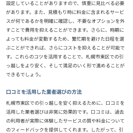
設定していることがありますので、慎重に見比べる必要
同一エリア内での引っ越しのメリット
があります。また、見積もり時に料金に含まれるサービ
フリーランスや学生向けの引っ越しプラン
スが何であるかを明確に確認し、不要なオプションを外
短距離引っ越しでの費用節約方法
すことで費用を抑えることができます。さらに、時期に
引っ越し前に家族や友人と共有するタスク
よっても料金が変動するため、繁忙期を避けた日程を選
赤帽恵庭スプリング運送のユニークなプラ
ぶことができれば、さらにコストを抑えることが可能で
ン
す。これらのコツを活用することで、札幌市東区での引
っ越しをより安く、そして満足のいく形で進めることが
札幌市東区での引っ越し費用を賢くカットする
できるでしょう。
方法
引っ越しの際にチェックすべきコスト削減
口コミを活用した業者選びの方法
アイテム
札幌市東区での引っ越しを安く抑えるために、口コミを
DIY引っ越しを成功させるためのガイド
活用した業者選びは非常に効果的です。口コミは、過去
家電や家具の最適な移動方法
の利用者が実際に体験したサービスの質や料金について
札幌市東区限定の特典活用法
のフィードバックを提供してくれます。したがって、引