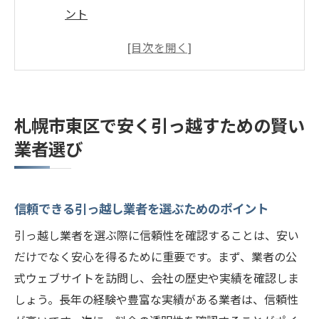
ント
見積もり比較で安い業者を見つけるコツ
口コミを活用した業者選びの方法
引っ越し業者と直接交渉する際の注意点
赤帽恵庭スプリング運送が選ばれる理由
札幌市東区で安く引っ越すための賢い
札幌市東区の地域特性を考慮した業者選び
業者選び
引っ越し費用を抑える札幌市東区のポイント
早期予約で割引を狙う方法
信頼できる引っ越し業者を選ぶためのポイント
オフシーズンを狙った引っ越しの利点
引っ越し費用を削減する荷物の整理術
引っ越し業者を選ぶ際に信頼性を確認することは、安い
使わない家具家電の処分で引っ越し代を節
だけでなく安心を得るために重要です。まず、業者の公
約
式ウェブサイトを訪問し、会社の歴史や実績を確認しま
しょう。長年の経験や豊富な実績がある業者は、信頼性
札幌市東区の交通事情を活かしたコスト削