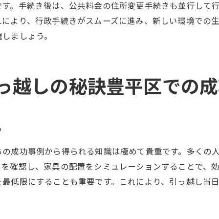
です。手続き後は、公共料金の住所変更手続きも並行して
地域のコミュニティ活動を知る
れにより、行政手続きがスムーズに進み、新しい環境での
心機一転！豊平区での引っ越しを楽しむ方法
現しましょう。
新しい街での生活を楽しむコツ
地元のイベントを活用しよう
っ越しの秘訣豊平区での成
趣味を通じて新しい友達を作る
引っ越しを機に始める新習慣
地域の自然と触れ合う楽しみ方
ツ
豊平区での生活を充実させるアイディア
ちの成功事例から得られる知識は極めて貴重です。多くの
引っ越し後の生活を快適にするための新居の整え方
りを確認し、家具の配置をシミュレーションすることで、
新居を快適にするインテリアの選び方
を最低限にすることも重要です。これにより、引っ越し当
収納スペースを有効活用するテクニック
快適な住環境を整えるためのチェックポイント