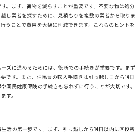
です。まず、荷物を減らすことが重要です。不要な物は処
引っ越しのトラブル回避術豊平区での賢い選択
っ越し業者を探すために、見積もりを複数の業者から取り
引っ越しトラブルを未然に防ぐ方法
に行うことで費用を大幅に削減できます。これらのヒント
よくある引っ越しトラブルと対策
引っ越し業者選びの失敗を避けるには
トラブルを避けるための契約ポイント
引っ越し当日の不測の事態に備える
ムーズに進めるためには、役所での手続きが重要です。ま
安心して引っ越しを進めるための知識
要です。また、住民票の転入手続きは引っ越し日から14
豊平区での引っ越し時に知っておくべき地域情報
録や国民健康保険の手続きも忘れずに行うことが大切です
豊平区の生活環境と特徴
きます。
便利な施設とショップガイド
地域密着のおすすめサービス
新生活で役立つ地域情報
生活の第一歩です。まず、引っ越しから14日以内に区役
交通アクセスと通勤の便利さ