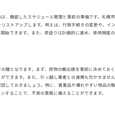
引っ越し後に必要な設備とその選び方
新しい生活に役立つ家電の選び方
訣は、徹底したスケジュール管理と事前の準備です。札幌
リラックスできる空間を作るために
をリストアップします。例えば、行政手続きの変更や、イ
に開始できます。また、荷造りは計画的に進め、使用頻度
行の鍵となります。まず、荷物の搬出順を事前に決めておく
とができます。また、引っ越し業者との連携も欠かせませ
確認しておきましょう。特に、貴重品や壊れやすい物品の
ョンすることで、不測の事態に備えることができます。