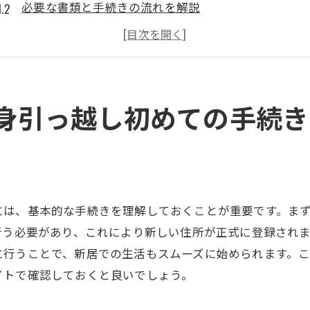
必要な書類と手続きの流れを解説
引っ越し業者選びのポイント
引っ越し費用を抑えるためのヒント
役所での手続きガイド
引っ越し後の住民登録方法
身引っ越し初めての手続き
ストレスフリーな引っ越しの秘訣豊平区での成功事例
先輩の成功事例から学ぶ引っ越しのコツ
引っ越し準備をスムーズにする秘訣
引っ越し当日の段取りを知ろう
には、基本的な手続きを理解しておくことが重要です。ま
荷造りを効率的に行う方法
行う必要があり、これにより新しい住所が正式に登録され
引っ越しストレスを軽減する心構え
に行うことで、新居での生活もスムーズに始められます。
豊平区での引っ越しの成功例を紹介
イトで確認しておくと良いでしょう。
効率的なパッキング法で豊平区への引っ越しを簡単に