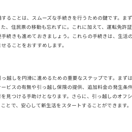
荷造りを楽にするアイテム紹介
カテゴリー別のパッキング方法
備することは、スムーズな手続きを行うための鍵です。ま
効率的に荷物をまとめるコツ
また、住民票の移動も忘れずに。これに加えて、運転免許
更手続きも進めておきましょう。これらの手続きは、生活
引っ越し日に向けた準備スケジュール
ませることをおすすめします。
パッキングの失敗を避けるために
豊平区への引っ越しに必要なパッキングアイディア
新生活をスムーズに始めるための引っ越し準備チェックリ
新居で必要なアイテムリスト
引っ越しを円滑に進めるための重要なステップです。まず
サービスの有無や引っ越し保険の提供、追加料金の発生条
引っ越し前に確認すべきこと
者を見つける手助けとなります。さらに、引っ越しのオフ
引っ越し後の生活準備ポイント
ることで、安心して新生活をスタートすることができます。
新生活を快適にする便利グッズ
引っ越し前にやるべきタスク一覧
スムーズな新生活スタートのための計画