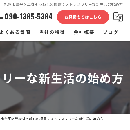
札幌市豊平区単身引っ越しの極意：ストレスフリーな新生活の始め方
090-1385-5384
お見積もりはこちら
よくある質問
当社の特徴
会社概要
ブログ
単身
コラム
家族
フリーな新生活の始め方
介護施設
家具
長距離
幌市豊平区単身引っ越しの極意：ストレスフリーな新生活の始め方