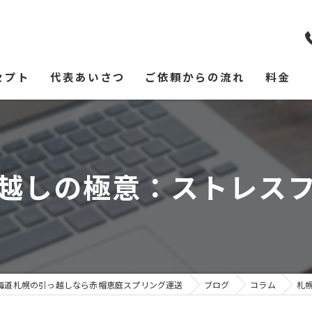
セプト
代表あいさつ
ご依頼からの流れ
料金
越しの極意：ストレス
海道札幌の引っ越しなら赤帽恵庭スプリング運送
ブログ
コラム
札