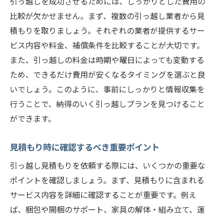
引っ越しを成功させるためには、しっかりとした費用の
札幌市北区での引っ越しをスムーズに進めるた
比較が欠かせません。まず、複数の引っ越し業者から見
めの総合ガイド
積もりを取りましょう。それぞれの業者が提供するサー
引っ越しの全体計画を立てる方法
ビス内容や料金、補償条件を比較することが大切です。
引っ越し準備のタイムライン
また、引っ越しの料金は時期や曜日によっても変動する
効率的な引っ越しチェックリスト
ため、できるだけ費用が安くなるタイミングを選ぶと良
引っ越し当日のスケジュール管理
いでしょう。このように、事前にしっかりと情報収集を
事前に知っておきたいトラブル対策
行うことで、納得のいく引っ越しプランを見つけること
ができます。
引っ越し後の新生活準備のポイント
見積もり時に確認するべき重要ポイント
引っ越し見積もりを依頼する際には、いくつかの重要な
ポイントを確認しましょう。まず、見積もりに含まれる
サービス内容を詳細に確認することが重要です。例え
ば、梱包や開梱のサポート、家具の解体・組み立て、運