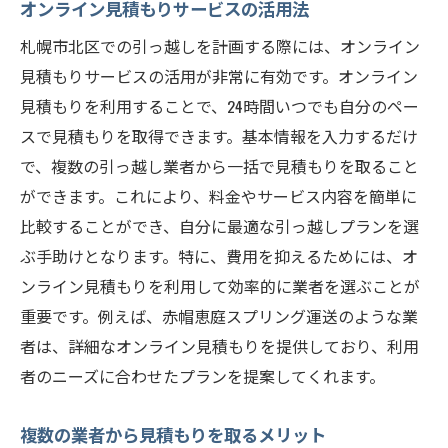
札幌市北区の梱包サービスの活用法
オンライン見積もりサービスの活用法
破損を防ぐための梱包のポイント
札幌市北区での引っ越しを計画する際には、オンライン
札幌市北区で引っ越しの見積もりを取りやすく
見積もりサービスの活用が非常に有効です。オンライン
する方法
見積もりを利用することで、24時間いつでも自分のペー
見積もり依頼時に必要な情報
スで見積もりを取得できます。基本情報を入力するだけ
で、複数の引っ越し業者から一括で見積もりを取ること
引っ越し見積もりをスムーズに進めるコツ
ができます。これにより、料金やサービス内容を簡単に
引っ越し見積もりサイトの使い方
比較することができ、自分に最適な引っ越しプランを選
見積もりを依頼するベストなタイミング
ぶ手助けとなります。特に、費用を抑えるためには、オ
引っ越し見積もりの注意点と確認事項
ンライン見積もりを利用して効率的に業者を選ぶことが
札幌市北区での見積もり取得の流れ
重要です。例えば、赤帽恵庭スプリング運送のような業
地域特有の注意点札幌市北区での引っ越しを知
者は、詳細なオンライン見積もりを提供しており、利用
る
者のニーズに合わせたプランを提案してくれます。
札幌市北区の道路状況と引っ越し注意点
複数の業者から見積もりを取るメリット
地域特有の引っ越しルールとマナー