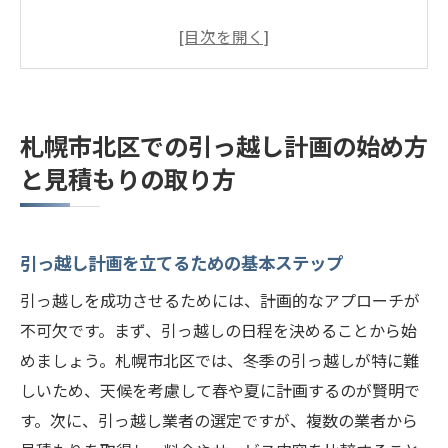
費用を抑える見積もりの取り方
オンライン見積もりサービスの活用法
複数の業者から見積もりを取るメリット
引っ越し費用の比較と選び方
札幌市北区での引っ越し計画の始め方
見積もり時に確認するべき重要ポイント
と見積もりの取り方
引っ越し業者選びのポイント札幌市北区編
信頼できる引っ越し業者の見分け方
引っ越し計画を立てるための基本ステップ
口コミと評価のチェック方法
地元業者と全国展開業者の違い
引っ越しを成功させるためには、計画的なアプローチが
引っ越し業者のサービス内容の確認
不可欠です。まず、引っ越しの日程を決めることから始
めましょう。札幌市北区では、冬季の引っ越しが特に難
札幌市北区でおすすめの引っ越し業者
しいため、天候を考慮して春や夏に計画するのが賢明で
業者選びで失敗しないための注意点
す。次に、引っ越し業者の選定ですが、複数の業者から
札幌市北区で効率的な荷物整理と引っ越しを成