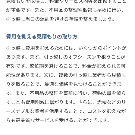
見積もりを取得し、料金やサービス内容を比較すること
功させる方法
が重要です。また、不用品の整理や梱包も早めに行い、
荷物整理のタイムスケジュール
引っ越し当日の混乱を避ける準備を整えましょう。
使わない物の処分方法
必要な物のリストアップ
費用を抑える見積もりの取り方
効率的な荷物のパッキング方法
引っ越し費用を抑えるためには、いくつかのポイントが
引っ越し当日の荷物管理のコツ
あります。まず、引っ越しのオフシーズンを狙うことが
荷物整理のためのチェックリスト
有効です。繁忙期を避けることで、料金が抑えられる可
能性があります。次に、複数の引っ越し業者から見積も
引っ越し費用を抑えるための梱包のコツ札幌市
りを取ることで、最適な価格を見つけることができま
北区の事例
す。また、不用品の整理を事前に行い、荷物の量を減ら
梱包材の選び方と節約方法
すことも費用削減に繋がります。さらに、赤帽などのリ
梱包作業を効率化するテクニック
ーズナブルな業者を活用することで、コストを抑えなが
荷物を安全に運ぶための梱包方法
らも高品質なサービスを受けることができます。
引っ越し費用を抑えるための梱包アイデア