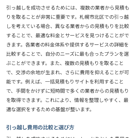
札幌市北区の季節ごとの引っ越しポイント
引っ越しを成功させるためには、複数の業者から見積も
りを取ることが非常に重要です。札幌市北区での引っ越
地域の引っ越し助成制度の活用方法
しを考えている場合、異なる業者からの見積もりを比較
札幌市北区の引っ越しに適した時期
することで、最適な料金とサービスを見つけることがで
地元情報を活かした引っ越しのアドバイス
きます。各業者の料金体系や提供するサービスの詳細を
引っ越しの負担を減らすための札幌市北区のお
比較することで、自分のニーズに最も合ったプランを選
すすめサービス
ぶことができます。また、複数の見積もりを取ること
引っ越しサポートサービスの活用法
で、交渉の余地が生まれ、さらに費用を抑えることが可
荷物運搬の手伝い依頼方法
能です。例えば、一括見積もりサイトを利用すること
札幌市北区の便利な引っ越し関連サービス
で、手間をかけずに短時間で多くの業者からの見積もり
を取得できます。これにより、情報を整理しやすく、最
引っ越し後の生活サポートサービス
適な選択をするための基盤が整います。
地元のリサイクルショップ活用法
引っ越しストレスを軽減するためのサービ
引っ越し費用の比較と選び方
ス