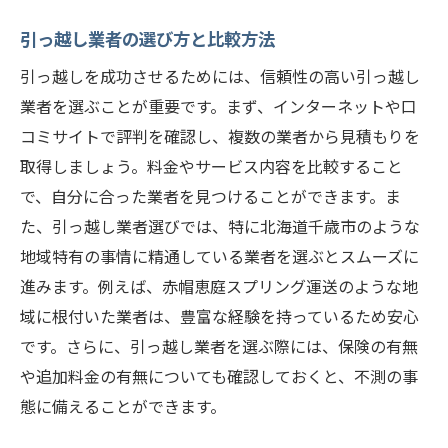
不要品の売却や寄付
引っ越し業者の選び方と比較方法
複数業者からの見積もり比較
引っ越しを成功させるためには、信頼性の高い引っ越し
スムーズな引っ越しを実現するための荷造りの
業者を選ぶことが重要です。まず、インターネットや口
秘訣
コミサイトで評判を確認し、複数の業者から見積もりを
段ボールの効率的な使い方
取得しましょう。料金やサービス内容を比較すること
で、自分に合った業者を見つけることができます。ま
荷造りの優先順位と順序
た、引っ越し業者選びでは、特に北海道千歳市のような
壊れやすい物の梱包方法
地域特有の事情に精通している業者を選ぶとスムーズに
ラベルとリストで荷物を管理する方法
進みます。例えば、赤帽恵庭スプリング運送のような地
不要品の整理と処分
域に根付いた業者は、豊富な経験を持っているため安心
荷解きが楽になる引っ越し後の準備
です。さらに、引っ越し業者を選ぶ際には、保険の有無
地域の魅力を最大限に楽しむための引っ越し後
や追加料金の有無についても確認しておくと、不測の事
の生活術
態に備えることができます。
近隣との良好な関係の築き方