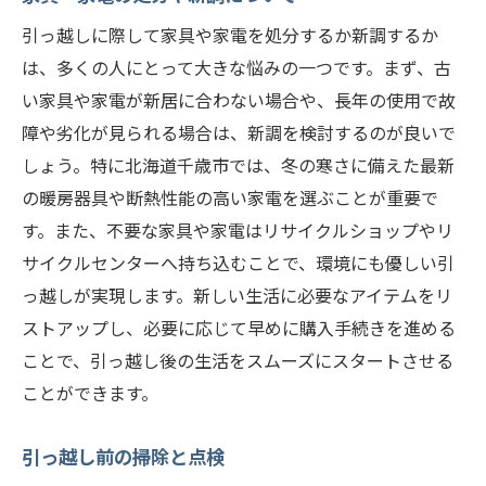
北海道千歳市での新生活をスタートさせるため
引っ越しに際して家具や家電を処分するか新調するか
の引っ越し計画
は、多くの人にとって大きな悩みの一つです。まず、古
引っ越し後すぐに必要な手続き
い家具や家電が新居に合わない場合や、長年の使用で故
新居のセッティングと家具の配置
障や劣化が見られる場合は、新調を検討するのが良いで
近隣の探索と必要な施設の確認
しょう。特に北海道千歳市では、冬の寒さに備えた最新
インターネットや公共サービスの登録
の暖房器具や断熱性能の高い家電を選ぶことが重要で
新しい生活リズムの確立方法
す。また、不要な家具や家電はリサイクルショップやリ
サイクルセンターへ持ち込むことで、環境にも優しい引
地域の情報収集と活用
っ越しが実現します。新しい生活に必要なアイテムをリ
ストアップし、必要に応じて早めに購入手続きを進める
ことで、引っ越し後の生活をスムーズにスタートさせる
ことができます。
引っ越し前の掃除と点検