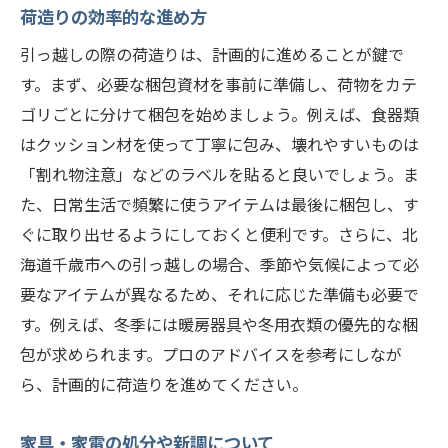
荷造りの効率的な進め方
地域のコミュニティ活動への参加
新しい職場や学校への適応方法
引っ越しの際の荷造りは、計画的に進めることが鍵で
す。まず、必要な梱包資材を事前に準備し、荷物をカテ
千歳市でのレジャーとアクティビティ
ゴリごとに分けて梱包を始めましょう。例えば、食器類
地元のグルメと特産品の楽しみ方
はクッション材を使って丁寧に包み、壊れやすいものは
健康と福祉施設の利用方法
「割れ物注意」などのラベルを貼ると良いでしょう。ま
引っ越しストレスを軽減するためのプロのアド
た、日常生活で頻繁に使うアイテムは最後に梱包し、す
バイス
ぐに取り出せるようにしておくと便利です。さらに、北
ストレスを軽減する準備の進め方
海道千歳市への引っ越しの場合、季節や気候によって必
引っ越し当日のリラックス法
要なアイテムが異なるため、それに応じた準備も必要で
家族全員のストレス管理
す。例えば、冬季には暖房器具や冬用衣類の優先的な梱
包が求められます。プロのアドバイスを参考にしなが
プロの引っ越し業者の利用メリット
ら、計画的に荷造りを進めてください。
引っ越し後のリフレッシュ方法
心の健康を保つためのアドバイス
家具・家電の処分や新調について