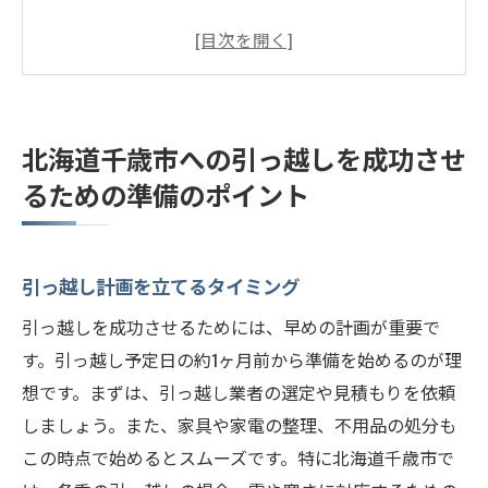
引っ越しに必要な手続きと書類準備
引っ越し業者の選び方と比較方法
荷造りの効率的な進め方
家具・家電の処分や新調について
北海道千歳市への引っ越しを成功させ
引っ越し前の掃除と点検
るための準備のポイント
引っ越し前に知っておきたい北海道千歳市の魅
力と生活情報
千歳市の主要な観光スポット
引っ越し計画を立てるタイミング
生活に便利な施設やサービス
引っ越しを成功させるためには、早めの計画が重要で
公共交通機関と交通アクセス
す。引っ越し予定日の約1ヶ月前から準備を始めるのが理
地域のイベントや祭り
想です。まずは、引っ越し業者の選定や見積もりを依頼
しましょう。また、家具や家電の整理、不用品の処分も
おすすめのショッピングエリア
この時点で始めるとスムーズです。特に北海道千歳市で
千歳市の気候と季節の特徴