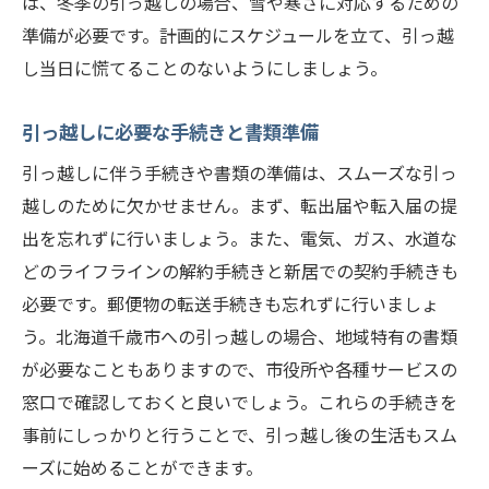
は、冬季の引っ越しの場合、雪や寒さに対応するための
プロが教える引っ越し当日のトラブル回避法
準備が必要です。計画的にスケジュールを立て、引っ越
当日のスケジュールと段取り
し当日に慌てることのないようにしましょう。
トラブルを未然に防ぐチェックリスト
緊急時の連絡先と対処方法
引っ越しに必要な手続きと書類準備
貴重品や重要書類の管理方法
引っ越しに伴う手続きや書類の準備は、スムーズな引っ
ペットや子供のケア方法
越しのために欠かせません。まず、転出届や転入届の提
引っ越し後のトラブル対応
出を忘れずに行いましょう。また、電気、ガス、水道な
どのライフラインの解約手続きと新居での契約手続きも
北海道千歳市の引っ越し費用を抑えるためのコ
必要です。郵便物の転送手続きも忘れずに行いましょ
ツとは
う。北海道千歳市への引っ越しの場合、地域特有の書類
賢く引っ越し費用を見積もる方法
が必要なこともありますので、市役所や各種サービスの
費用を節約するための自己引っ越しのポイ
窓口で確認しておくと良いでしょう。これらの手続きを
ント
事前にしっかりと行うことで、引っ越し後の生活もスム
シーズンオフを狙うタイミング
ーズに始めることができます。
梱包材の無駄を減らす工夫