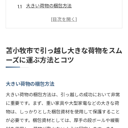
大きい荷物の梱包方法
運搬車両の選び方
事前準備とチェックリスト
荷物を運ぶ際の安全対策
地域特有の交通事情を把握する
苫小牧市で引っ越し大きな荷物をスム
引っ越し当日のスケジュール管理
ーズに運ぶ方法とコツ
引っ越しのプロが教える苫小牧市で大きな荷物
を運ぶ秘訣
プロの梱包テクニック
大きい荷物の梱包方法
効率的な荷物の運搬ルート
大きい荷物の梱包方法は、引っ越しの成功において非常
苫小牧市での引っ越しに適した時間帯
に重要です。まず、重い家具や大型家電などの大きな荷
引っ越し業者の選び方
物は、しっかりとした梱包資材を使用して保護すること
が必要です。梱包資材としては、厚手の段ボールや緩衝
プロに任せるべき作業と自分でできること