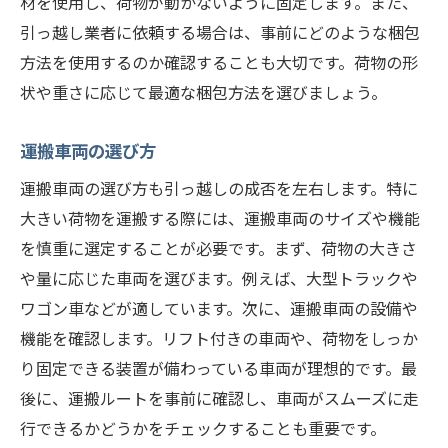
材を使用し、荷物が動かないように固定します。また、
大きな荷物専用の運搬サービスを活用する
引っ越し業者に依頼する場合は、事前にどのような梱包
苫小牧市での引っ越し大きい荷物の効率的な運
方法を使用するのか確認することも大切です。荷物の形
搬法
状や重さに応じて最適な梱包方法を選びましょう。
荷物のサイズと重量を把握する
適切な運搬道具と機材の準備
運搬車両の選び方
階段やエレベーターの利用法
運搬車両の選び方も引っ越しの成否を左右します。特に
運搬中の荷物の固定方法
大きい荷物を運搬する際には、運搬車両のサイズや機能
複数人での協力運搬のコツ
を慎重に選定することが必要です。まず、荷物の大きさ
効率的な荷物の積み下ろし方法
や量に応じた車両を選びます。例えば、大型トラックや
ワゴン車などが適しています。次に、運搬車両の設備や
引っ越し準備苫小牧市で大きな荷物を安全に運
機能を確認します。リフト付きの車両や、荷物をしっか
ぶポイント
り固定できる装置が備わっている車両が理想的です。最
大きい荷物の分解と再組立て
後に、運搬ルートを事前に確認し、車両がスムーズに走
適切な包装材と梱包資材の選び方
行できるかどうかをチェックすることも重要です。
運搬時の注意点と落とし穴