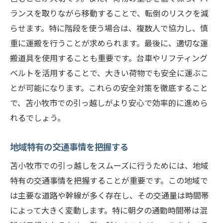
引っ越し後の荷物整理法
ランスを取りながら移動することで、転倒のリスクを減
引っ越しプロが語る苫小牧市で大きな荷物を運
らせます。特に階段を使う場合は、複数人で協力し、慎
ぶ最適な手順
重に運搬を行うことが求められます。最後に、適切な運
引っ越し前の準備ステップ
搬道具を使用することも重要です。台車やリフティング
荷物の梱包手順
ベルトを活用することで、大きい荷物でも安全に運ぶこ
運搬中の注意点
とが可能になります。これらの安全対策を徹底すること
荷物の運搬後のチェックリスト
で、苫小牧市での引っ越しがより安心で効率的に進めら
れるでしょう。
大きな荷物の再設置方法
引っ越しプロのアドバイス
地域特有の交通事情を把握する
苫小牧市での引っ越しをスムーズに行うためには、地域
特有の交通事情を把握することが重要です。この地域で
は主要な道路や幹線が多く存在し、その交通量は時間帯
によって大きく変動します。特に朝夕の通勤時間帯は混