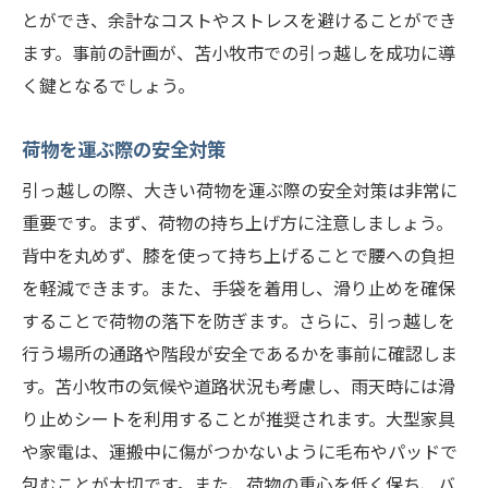
運搬中の安全対策
とができ、余計なコストやストレスを避けることができ
ます。事前の計画が、苫小牧市での引っ越しを成功に導
地域の地理と路面状況の把握
く鍵となるでしょう。
引っ越しトラブルの防止策
荷物の紛失や破損を防ぐ方法
荷物を運ぶ際の安全対策
新居での荷物配置計画
引っ越しの際、大きい荷物を運ぶ際の安全対策は非常に
引っ越しサービスの賢い選び方
重要です。まず、荷物の持ち上げ方に注意しましょう。
苫小牧市の引っ越し大きい荷物を効率的に運ぶ
背中を丸めず、膝を使って持ち上げることで腰への負担
ための計画
を軽減できます。また、手袋を着用し、滑り止めを確保
引っ越し日程の最適化
することで荷物の落下を防ぎます。さらに、引っ越しを
大きな荷物の優先順位付け
行う場所の通路や階段が安全であるかを事前に確認しま
事前の荷物計測とチェック
す。苫小牧市の気候や道路状況も考慮し、雨天時には滑
り止めシートを利用することが推奨されます。大型家具
運搬経路の事前確認
や家電は、運搬中に傷がつかないように毛布やパッドで
運搬中のコミュニケーション
包むことが大切です。また、荷物の重心を低く保ち、バ