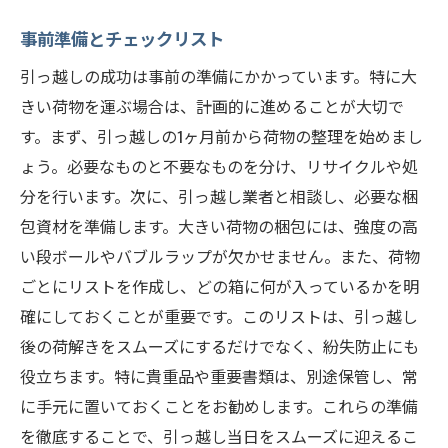
荷物の移動経路を事前に確認する
事前準備とチェックリスト
重い荷物の持ち方と運び方
引っ越しの成功は事前の準備にかかっています。特に大
引っ越し保険の重要性
きい荷物を運ぶ場合は、計画的に進めることが大切で
苫小牧市引っ越し大きい荷物の運搬を楽にする
す。まず、引っ越しの1ヶ月前から荷物の整理を始めまし
ためのヒント
ょう。必要なものと不要なものを分け、リサイクルや処
効率的な荷物の整理と分類
分を行います。次に、引っ越し業者と相談し、必要な梱
包資材を準備します。大きい荷物の梱包には、強度の高
運搬の際の安全装備
い段ボールやバブルラップが欠かせません。また、荷物
地元のリソースを活用する
ごとにリストを作成し、どの箱に何が入っているかを明
ストレスを軽減するための計画
確にしておくことが重要です。このリストは、引っ越し
プロのアドバイスを活用する
後の荷解きをスムーズにするだけでなく、紛失防止にも
引っ越し後の荷物整理法
役立ちます。特に貴重品や重要書類は、別途保管し、常
大きな荷物も安心苫小牧市での引っ越し成功の
に手元に置いておくことをお勧めします。これらの準備
ための対策
を徹底することで、引っ越し当日をスムーズに迎えるこ