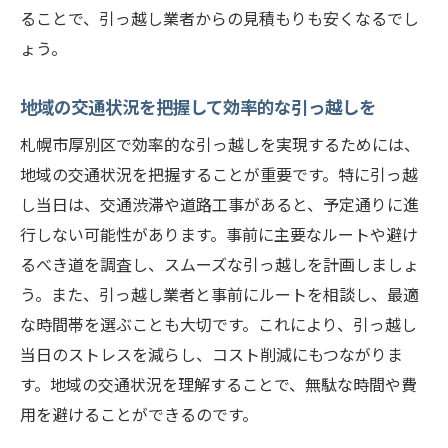
地域のサービスを活用してコストダウン
ることで、引っ越し業者からの見積もりも安くなるでし
引っ越し後の生活費を節約するアイデア
ょう。
引っ越し準備のコツと厚別区での費用削減術
地域の交通状況を把握して効率的な引っ越しを
引っ越し前にやるべきチェックリスト
効果的な荷物整理と梱包のテクニック
札幌市厚別区で効率的な引っ越しを実現するためには、
厚別区のリサイクルショップを活用する方
地域の交通状況を把握することが重要です。特に引っ越
法
し当日は、交通渋滞や道路工事があると、予定通りに進
行しない可能性があります。事前に主要なルートや避け
引っ越し当日のスムーズな進行のための準
るべき道を調査し、スムーズな引っ越しを計画しましょ
備
う。また、引っ越し業者と事前にルートを相談し、最適
地域の支援サービスを活用した引っ越し準
な時間帯を選ぶことも大切です。これにより、引っ越し
備
当日のストレスを減らし、コスト削減にもつながりま
引っ越し後の生活をスムーズにスタートす
す。地域の交通状況を理解することで、無駄な時間や費
る方法
用を避けることができるのです。
札幌市厚別区での引っ越しを成功させるための