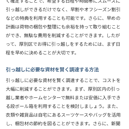
荷物の量を減らして軽トラックを活用する
く確定することで、希望する日程や時間帯にスムーズに
引っ越しができるだけでなく、早割やオフシーズン割引
引っ越し当日の作業を家族や友人と分担す
などの特典を利用することも可能です。さらに、早めの
る
計画は荷物の梱包や整理にも余裕を持って取り組むこと
地域の引っ越し支援サービスをチェックす
ができ、無駄な費用を削減することができます。したが
る
って、厚別区でお得に引っ越しをするためには、まず日
引っ越し業者選びのポイントと厚別区の特徴
程を早めに決めることが大切です。
信頼できる引っ越し業者の選び方
地域密着型の業者と全国展開業者の違い
引っ越しに必要な資材を賢く調達する方法
厚別区の地理と交通事情を考慮した業者選
引っ越しに必要な資材を賢く調達することで、コストを
び
大幅に削減することができます。まず、厚別区内の引っ
料金プランとサービス内容の比較
越し業者やホームセンターで無料または安価に入手でき
厚別区で実績のある業者の口コミチェック
る段ボール箱を利用することを検討しましょう。また、
引っ越しトラブルを避けるための注意点
衣類や雑貨品は自宅にあるスーツケースやバッグを活用
し、梱包材の節約を図ることができます。さらに、新聞
お得に引っ越しするための節約術と厚別区の利