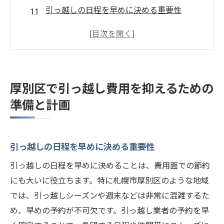
引っ越しの日程を早めに決める重要性
引っ越しに必要な資材を賢く調達する方法
荷物の整理と不要品の処分でコスト削減
地域の交通状況を把握して効率的な引っ越
しを
厚別区で引っ越し費用を抑えるための
引っ越しの見積もりを複数業者から取り寄
準備と計画
せる
引っ越し当日のスムーズな進行のための準
備
引っ越しの日程を早めに決める重要性
札幌市厚別区での引っ越しをお得にする秘訣
引っ越しの日程を早めに決めることは、費用面での節約
オフシーズンの引っ越しで費用を抑える
にも大いに役立ちます。特に札幌市厚別区のような地域
地域の引っ越し業者の口コミを活用する
では、引っ越しシーズンや週末などは非常に混雑するた
引っ越し業者のキャンペーンを利用する
め、早めの予約が不可欠です。引っ越し業者の予約を早