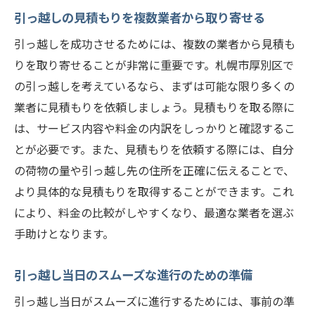
ヒント
引っ越しの見積もりを複数業者から取り寄せる
引っ越し計画を立てる重要性とその方法
引っ越しを成功させるためには、複数の業者から見積も
地域の交通事情を把握して引っ越しを効率
りを取り寄せることが非常に重要です。札幌市厚別区で
化
の引っ越しを考えているなら、まずは可能な限り多くの
引っ越し業者とのコミュニケーションの取
業者に見積もりを依頼しましょう。見積もりを取る際に
り方
は、サービス内容や料金の内訳をしっかりと確認するこ
荷物の整理整頓で引っ越しをスムーズに
とが必要です。また、見積もりを依頼する際には、自分
引っ越し当日のトラブル回避のポイント
の荷物の量や引っ越し先の住所を正確に伝えることで、
より具体的な見積もりを取得することができます。これ
引っ越し後の手続きと新生活の始め方
により、料金の比較がしやすくなり、最適な業者を選ぶ
厚別区でお得に引っ越しするための業者選定ポ
手助けとなります。
イント
信頼できる業者の選び方とそのチェック方
引っ越し当日のスムーズな進行のための準備
法
引っ越し当日がスムーズに進行するためには、事前の準
地域密着型業者と全国展開業者のメリット