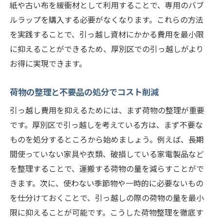
紙や古い布を緩衝材として利用することで、専用のバブ
便性
ルラップを購入する必要がなくなります。これらの方法
引っ越し費用の内訳を理解して無駄を削減
を実践することで、引っ越し資材にかかる費用を最小限
引っ越しにかかる諸費用を見直すコツ
に抑えることができるため、厚別区での引っ越しがより
厚別区の交通網を活用したスムーズな移動
お得に実現できます。
地域のリサイクルショップを活用する
引っ越し後の生活費を節約するポイント
荷物の整理と不要品の処分でコスト削減
厚別区での新生活に役立つ情報源
引っ越し費用を抑えるためには、まず荷物の整理が重要
厚別区で引っ越し費用を節約する秘訣と方法
です。厚別区で引っ越しを考えている方は、まず不要な
早めの計画と準備で引っ越しコストを削減
ものを処分するところから始めましょう。例えば、長期
間使っていない家具や衣類、破損している家電製品など
複数の見積もりを比較して最適な業者を選
を整理することで、運搬する荷物の量を減らすことがで
ぶ
きます。次に、使わない季節物や一時的に必要ないもの
荷物の梱包を自分で行い費用を抑える
を仕分けておくことで、引っ越しの際の荷物の量を最小
引っ越し時期を選んで費用を節約する
限に抑えることが可能です。こうした荷物整理を徹底す