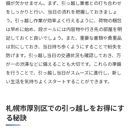
備が欠かせません。まず、引っ越し業者との打ち合わせ
比較
をしっかりと行い、当日の流れを把握しておきましょ
見積もり比較で最適な業者を選ぶコツ
う。引っ越し作業が効率よく行えるように、荷物の梱包
引っ越し業者のサービス内容を理解する
は早めに始め、段ボールには内容物や行き先の部屋を明
地域の口コミや評判を参考にする
記しておくと良いでしょう。また、重要な書類や貴重品
トラブルを未然に防ぐための業者選びのポ
は別にしておき、当日持ち歩くようにすることで紛失を
イント
防げます。引っ越し当日の交通状況も確認しておき、万
が一の渋滞などに備えることも大切です。これらの準備
を行うことで、引っ越し当日がスムーズに進行し、新し
い生活を気持ちよくスタートすることができます。
札幌市厚別区での引っ越しをお得にす
る秘訣