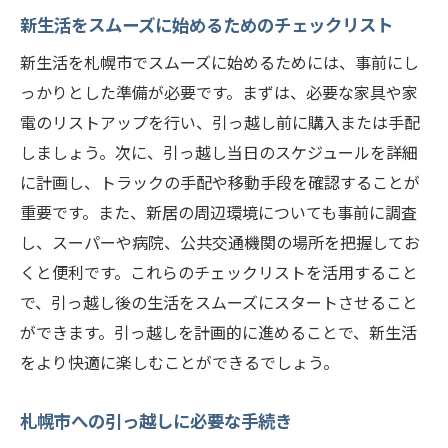
引っ越し後の生活に早く馴染むためのヒン
新生活をスムーズに始めるためのチェックリスト
ト
新生活を札幌市でスムーズに始めるためには、事前にし
札幌市への引っ越しカップルが知っておくべき
っかりとした準備が必要です。まずは、必要な家具や家
重要な注意点
電のリストアップを行い、引っ越し前に購入または手配
札幌市の気候に対応するための準備
しましょう。次に、引っ越し当日のスケジュールを詳細
引っ越しにかかる費用の見積もりと節約術
に計画し、トラックの手配や移動手段を確認することが
札幌市での医療施設の確認と登録
重要です。また、新居の周辺環境についても事前に調査
引っ越し先のご近所付き合いとマナー
し、スーパーや病院、公共交通機関の場所を把握してお
新居での防犯対策
くと便利です。これらのチェックリストを活用すること
で、引っ越し後の生活をスムーズにスタートさせること
引っ越し後に気をつけるべき生活習慣の変
ができます。引っ越しを計画的に進めることで、新生活
化
をより快適に楽しむことができるでしょう。
引っ越し当日も安心カップルで札幌市に移住す
るためのチェックリスト
札幌市への引っ越しに必要な手続き
引っ越し当日のスケジュール管理