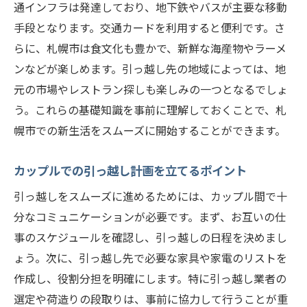
通インフラは発達しており、地下鉄やバスが主要な移動
ムーズに移住するコツ
手段となります。交通カードを利用すると便利です。さ
ストレスフリーな引っ越しのための心構え
らに、札幌市は食文化も豊かで、新鮮な海産物やラーメ
引っ越し前にやるべき準備と確認事項
ンなどが楽しめます。引っ越し先の地域によっては、地
引っ越し当日のスムーズな進行のためのポ
元の市場やレストラン探しも楽しみの一つとなるでしょ
イント
う。これらの基礎知識を事前に理解しておくことで、札
荷解きと新居での整理整頓のコツ
幌市での新生活をスムーズに開始することができます。
新生活に馴染むための時間の使い方
カップルでの引っ越し計画を立てるポイント
カップルでのコミュニケーションを円滑に
する方法
引っ越しをスムーズに進めるためには、カップル間で十
カップルで引っ越し札幌市で新しい生活を始め
分なコミュニケーションが必要です。まず、お互いの仕
るための準備とは
事のスケジュールを確認し、引っ越しの日程を決めまし
引っ越し資金の計画と管理
ょう。次に、引っ越し先で必要な家具や家電のリストを
作成し、役割分担を明確にします。特に引っ越し業者の
新居探しのステップとポイント
選定や荷造りの段取りは、事前に協力して行うことが重
引っ越し前にやるべき家電製品や家具の選