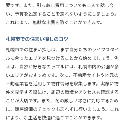
要です。また、引っ越し費用についても二人で話し合
び方
い、予算を設定することを忘れないようにしましょう。
札幌市での生活に必要なインフラの確認
これにより、無駄な出費を防ぐことができます。
引っ越し後に必要な手続きリスト
新生活に必要なアイテムの準備
札幌市での住まい探しのコツ
カップルの引っ越し体験記札幌市での新生活を
札幌市での住まい探しは、まず自分たちのライフスタイ
成功させるポイント
ルに合ったエリアを見つけることから始めましょう。例
引っ越しの成功談と失敗談から学ぶ
えば、自然が好きなカップルには、札幌市内の公園が多
カップルでの引っ越しを円滑に進めるため
いエリアがおすすめです。次に、不動産サイトや地元の
のコミュニケーション術
不動産業者を活用して物件情報を収集します。実際に物
新居でのインテリアコーディネートのアイ
件を見学する際には、周辺の環境やアクセスも確認する
デア
ことが大切です。また、冬の厳しい寒さに対応するため
に、暖房設備のチェックも忘れずに行いましょう。これ
札幌市での新しい友達の作り方
により、新生活を快適に過ごすことができます。
新生活での時間管理と役割分担