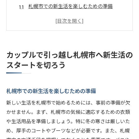
札幌市での新生活を楽しむための準備
引っ越し前に知っておくべき札幌市の基礎
知識
カップルでの引っ越し計画を立てるポイン
ト
カップルで引っ越し札幌市へ新生活の
札幌市での住まい探しのコツ
スタートを切ろう
新生活をスムーズに始めるためのチェック
リスト
札幌市への引っ越しに必要な手続き
札幌市での新生活を楽しむための準備
札幌市の魅力を引っ越しと共に楽しむ秘訣
新しい生活を札幌市で始めるためには、事前の準備が欠
札幌市の四季を楽しむためのポイント
かせません。まず、札幌市の気候に適応するための衣類
札幌市の美味しい食文化を堪能する方法
や生活用品を準備しましょう。特に冬の寒さは厳しいた
カップルで楽しめる札幌市の観光スポット
め、厚手のコートやブーツなどが必要です。また、札幌