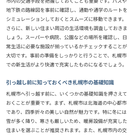
札幌市でのアウトドアライフの楽しみ方
市内の交通手段を把握しておくことも重要です。バスや
地下鉄の路線図を事前に確認し、通勤や通学のルートを
地元のイベントに参加して新生活を満喫
シミュレーションしておくとスムーズに移動できます。
札幌市での新生活を充実させるためのヒン
さらに、新しい住まい周辺の生活環境も調査しておきま
ト
しょう。スーパーや病院、公園などの場所を確認し、日
計画的な引っ越しカップルで札幌市への移住を
常生活に必要な施設が揃っているかチェックすることが
成功させる方法
大切です。事前の準備をしっかりと行うことで、札幌市
引っ越しスケジュールの立て方
での新生活がより快適で充実したものになるでしょう。
効率的な荷造りのコツ
引っ越し業者の選び方と交渉術
引っ越し前に知っておくべき札幌市の基礎知識
引っ越し当日のトラブルを防ぐための対策
札幌市へ引っ越す前に、いくつかの基礎知識を押さえて
札幌市での生活基盤を整えるための準備
おくことが重要です。まず、札幌市は北海道の中心都市
引っ越し後の手続きと新生活のスタートを
であり、四季折々の美しい自然が魅力です。特に冬には
スムーズにする方法
雪が多く降り、寒さも厳しいため、暖房設備が充実した
住まいを選ぶことが推奨されます。また、札幌市内の交
引っ越しストレスを軽減カップルで札幌市にス