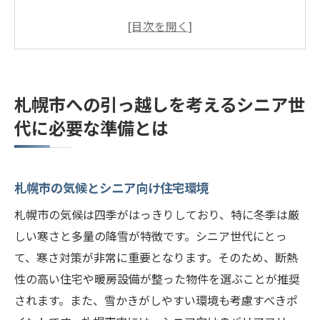
引っ越し計画を立てる際の重要なステップ
シニア向け引っ越し業者の選び方
医療機関の選定と事前の手続き
新しい地域でのコミュニティとのつながり
札幌市への引っ越しを考えるシニア世
引っ越し前に確認すべき財産と重要書類
代に必要な準備とは
引っ越し後も安心して生活できる札幌市の高齢
者向け福祉サービス
札幌市の地域包括支援センターの役割
札幌市の気候とシニア向け住宅環境
利用可能な介護サービスと申請方法
札幌市の気候は四季がはっきりしており、特に冬季は厳
デイサービスとその利用のメリット
しい寒さと多量の降雪が特徴です。シニア世代にとっ
訪問看護とリハビリテーションの支援
て、寒さ対策が非常に重要となります。そのため、断熱
性の高い住宅や暖房設備が整った物件を選ぶことが推奨
高齢者向け交流イベントと参加方法
されます。また、雪かきがしやすい環境も考慮すべきポ
社会的な繋がりを維持するためのサポート