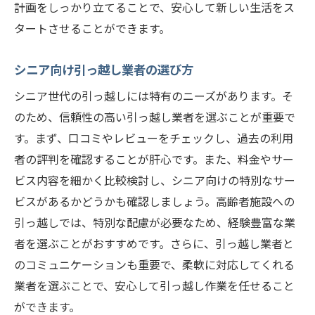
計画をしっかり立てることで、安心して新しい生活をス
引っ越し後の生活立ち上げサポート
タートさせることができます。
緊急時の連絡先とサポート体制
シニア向け引っ越し業者の選び方
シニア世代の引っ越しをスムーズにするための
札幌市の支援制度
シニア世代の引っ越しには特有のニーズがあります。そ
引っ越し支援に関する札幌市の制度
のため、信頼性の高い引っ越し業者を選ぶことが重要で
す。まず、口コミやレビューをチェックし、過去の利用
高齢者向け住宅改修の助成金
者の評判を確認することが肝心です。また、料金やサー
医療費の補助と利用方法
ビス内容を細かく比較検討し、シニア向けの特別なサー
介護保険の利用とその手続き
ビスがあるかどうかも確認しましょう。高齢者施設への
住民票の移動と行政手続きの流れ
引っ越しでは、特別な配慮が必要なため、経験豊富な業
生活保護や福祉サービスの申請方法
者を選ぶことがおすすめです。さらに、引っ越し業者と
札幌市の高齢者施設への引っ越しで押さえてお
のコミュニケーションも重要で、柔軟に対応してくれる
くべきポイント
業者を選ぶことで、安心して引っ越し作業を任せること
施設との契約前に確認すべき条件
ができます。