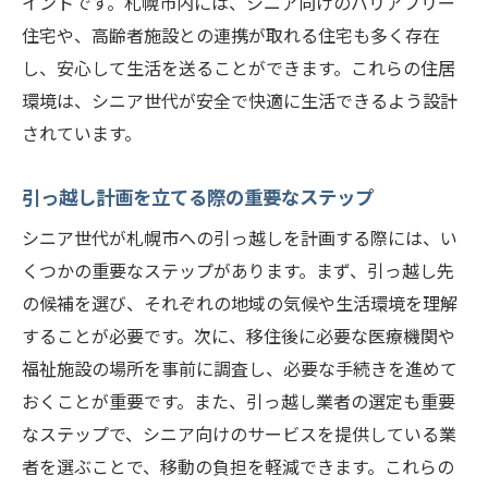
イントです。札幌市内には、シニア向けのバリアフリー
札幌市への引っ越し前に知っておきたい高齢者
住宅や、高齢者施設との連携が取れる住宅も多く存在
施設の選び方
し、安心して生活を送ることができます。これらの住居
高齢者施設の種類と特徴
環境は、シニア世代が安全で快適に生活できるよう設計
施設選びの際に確認すべきポイント
されています。
見学時に注目すべき施設の設備と環境
引っ越し計画を立てる際の重要なステップ
入居費用と利用料金の比較
施設スタッフの質とケアの内容
シニア世代が札幌市への引っ越しを計画する際には、い
入居前に準備すべき書類と手続き
くつかの重要なステップがあります。まず、引っ越し先
の候補を選び、それぞれの地域の気候や生活環境を理解
引っ越しが楽になる！札幌市の高齢者向けサポ
することが必要です。次に、移住後に必要な医療機関や
ート情報
福祉施設の場所を事前に調査し、必要な手続きを進めて
引っ越し支援サービスの利用方法
おくことが重要です。また、引っ越し業者の選定も重要
荷造りや荷解きのサポートを受ける方法
なステップで、シニア向けのサービスを提供している業
引っ越し当日の移動手段の選び方
者を選ぶことで、移動の負担を軽減できます。これらの
新居での生活用品の準備と手配