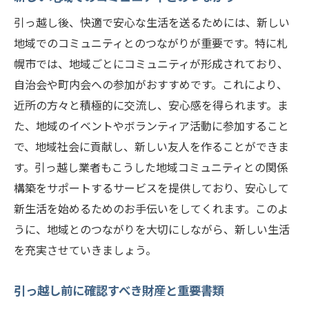
札幌市で快適なシニアライフを送るための引っ
引っ越し後、快適で安心な生活を送るためには、新しい
越しガイド
地域でのコミュニティとのつながりが重要です。特に札
シニア世代に適した札幌市の住環境
幌市では、地域ごとにコミュニティが形成されており、
地域での交流活動と参加方法
自治会や町内会への参加がおすすめです。これにより、
健康管理と医療機関の利用
近所の方々と積極的に交流し、安心感を得られます。ま
日常生活を支える便利施設
た、地域のイベントやボランティア活動に参加すること
趣味や余暇を楽しむためのサークル
で、地域社会に貢献し、新しい友人を作ることができま
す。引っ越し業者もこうした地域コミュニティとの関係
引っ越し後の生活費の管理と節約術
構築をサポートするサービスを提供しており、安心して
新生活を始めるためのお手伝いをしてくれます。このよ
うに、地域とのつながりを大切にしながら、新しい生活
を充実させていきましょう。
引っ越し前に確認すべき財産と重要書類