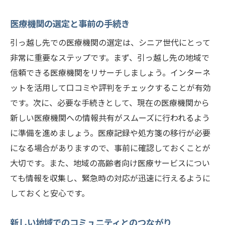
施設の生活ルールと規則
医療機関の選定と事前の手続き
引っ越し前の荷物整理と処分方法
引っ越し先での医療機関の選定は、シニア世代にとって
入居時に必要な持ち物リスト
非常に重要なステップです。まず、引っ越し先の地域で
新しい環境への適応方法とサポート
信頼できる医療機関をリサーチしましょう。インターネ
家族との連絡方法と面会の取り決め
ットを活用して口コミや評判をチェックすることが有効
安心して引っ越しができる札幌市の高齢者向け
です。次に、必要な手続きとして、現在の医療機関から
引っ越しサービス
新しい医療機関への情報共有がスムーズに行われるよう
高齢者専門の引っ越し業者の選び方
に準備を進めましょう。医療記録や処方箋の移行が必要
引っ越し費用の相場と見積もりの取り方
になる場合がありますので、事前に確認しておくことが
荷物の梱包と運搬の注意点
大切です。また、地域の高齢者向け医療サービスについ
ても情報を収集し、緊急時の対応が迅速に行えるように
引っ越し当日のスムーズな進行方法
しておくと安心です。
引っ越し後のアフターサービスの内容
トラブル時の対応方法と連絡先
新しい地域でのコミュニティとのつながり