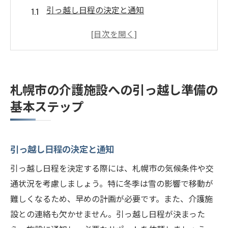
引っ越し日程の決定と通知
必要な書類と手続きの確認
荷物の整理と不要品の処分
介護施設との連絡と確認事項
引っ越し業者の選定と予約
札幌市の介護施設への引っ越し準備の
引っ越し当日の準備と注意点
基本ステップ
引っ越し前に知っておきたい札幌市の介護施設
の選び方
介護施設の種類と特徴を理解する
引っ越し日程の決定と通知
施設見学のポイントと質問事項
引っ越し日程を決定する際には、札幌市の気候条件や交
施設の立地と交通アクセスの確認
通状況を考慮しましょう。特に冬季は雪の影響で移動が
利用者の声や口コミをチェック
難しくなるため、早めの計画が必要です。また、介護施
設との連絡も欠かせません。引っ越し日程が決まった
費用とサービス内容の比較