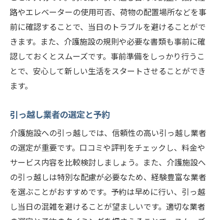
新しい生活リズムの確立
路やエレベーターの使用可否、荷物の配置場所などを事
地域のコミュニティとの関わり方
前に確認することで、当日のトラブルを避けることがで
施設内の活動やイベントへの参加
きます。また、介護施設の規則や必要な書類も事前に確
認しておくとスムーズです。事前準備をしっかり行うこ
医療機関やサポートサービスの確認
とで、安心して新しい生活をスタートさせることができ
家族や友人との連絡手段確保
ます。
ストレスを軽減するリラクゼーション方法
スムーズな引っ越しのための札幌市介護施設周
引っ越し業者の選定と予約
辺情報
介護施設への引っ越しでは、信頼性の高い引っ越し業者
施設周辺の買い物スポット
の選定が重要です。口コミや評判をチェックし、料金や
近隣の医療機関や薬局
サービス内容を比較検討しましょう。また、介護施設へ
交通機関とアクセス情報
の引っ越しは特別な配慮が必要なため、経験豊富な業者
地域の公園やリラクゼーションスポット
を選ぶことがおすすめです。予約は早めに行い、引っ越
役所や公共施設の所在地
し当日の混雑を避けることが望ましいです。適切な業者