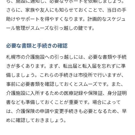
ら、施設に通知し、必要なサポートを依頼しましょう。
契約前に押さえておくべき要点
さらに、家族や友人にも知らせておくことで、当日の手
引っ越しの成功を左右する介護施設への荷造り
助けやサポートを得やすくなります。計画的なスケジュ
のポイント
ール管理がスムーズな引っ越しの鍵です。
必要最低限の荷物を選ぶ
重要書類や貴重品の取り扱い
必要な書類と手続きの確認
衣類や日用品のパック方法
札幌市の介護施設への引っ越しには、必要な書類や手続
電子機器や家具の梱包方法
きが多くあります。まず、転出届と転入届を忘れずに準
ラベル付けとリスト作成のコツ
備しましょう。これらの手続きは市役所で行いますが、
荷物の搬入と配置の段取り
事前に必要書類を確認しておくとスムーズです。また、
介護施設に入所するための医療記録や保険証、身分証明
札幌市内での引っ越しにおける移動手段の選び
書なども準備しておくことが重要です。場合によって
方
は、介護保険の申請や変更手続きも必要となるため、早
公共交通機関の利用方法
めに確認しておきましょう。
レンタカーやタクシーの活用
引っ越し業者のトラック便