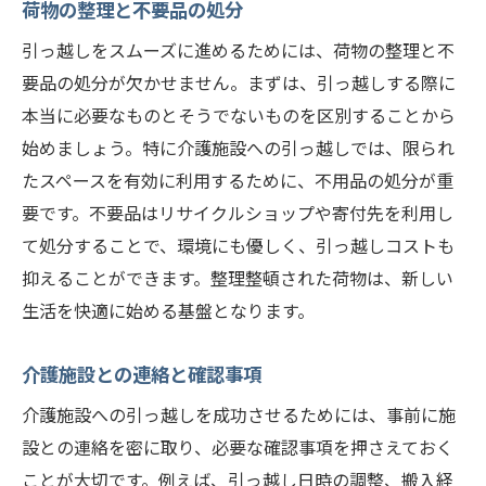
荷物の整理と不要品の処分
交通渋滞や時間帯の注意点
引っ越しをスムーズに進めるためには、荷物の整理と不
高齢者や介護者の移動支援サービス
要品の処分が欠かせません。まずは、引っ越しする際に
緊急時の連絡先と対応方法
本当に必要なものとそうでないものを区別することから
介護施設への引っ越しで避けるべきトラブルと
始めましょう。特に介護施設への引っ越しでは、限られ
その対策
たスペースを有効に利用するために、不用品の処分が重
契約内容の確認とトラブル防止
要です。不要品はリサイクルショップや寄付先を利用し
て処分することで、環境にも優しく、引っ越しコストも
荷物の紛失や破損を防ぐ方法
抑えることができます。整理整頓された荷物は、新しい
施設側とのコミュニケーション
生活を快適に始める基盤となります。
引っ越し当日のトラブル対応
費用の予算オーバーを避ける
介護施設との連絡と確認事項
各種手続きの遅れを防ぐポイント
介護施設への引っ越しを成功させるためには、事前に施
新しい環境への適応を助ける引っ越し後の生活
設との連絡を密に取り、必要な確認事項を押さえておく
準備
ことが大切です。例えば、引っ越し日時の調整、搬入経