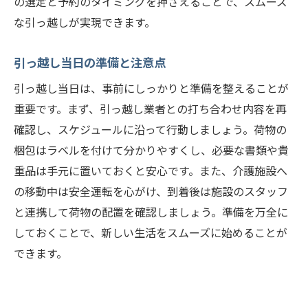
の選定と予約のタイミングを押さえることで、スムーズ
緊急時の避難場所と連絡先
な引っ越しが実現できます。
安心して介護施設への引っ越しを終えるための
チェックリスト
引っ越し当日の準備と注意点
引っ越し前の最終確認事項
引っ越し当日は、事前にしっかりと準備を整えることが
荷物の点検リスト
重要です。まず、引っ越し業者との打ち合わせ内容を再
書類や契約の確認
確認し、スケジュールに沿って行動しましょう。荷物の
引っ越し当日のスケジュール
梱包はラベルを付けて分かりやすくし、必要な書類や貴
施設到着後の手続きリスト
重品は手元に置いておくと安心です。また、介護施設へ
新生活のスタートガイド
の移動中は安全運転を心がけ、到着後は施設のスタッフ
と連携して荷物の配置を確認しましょう。準備を万全に
しておくことで、新しい生活をスムーズに始めることが
できます。