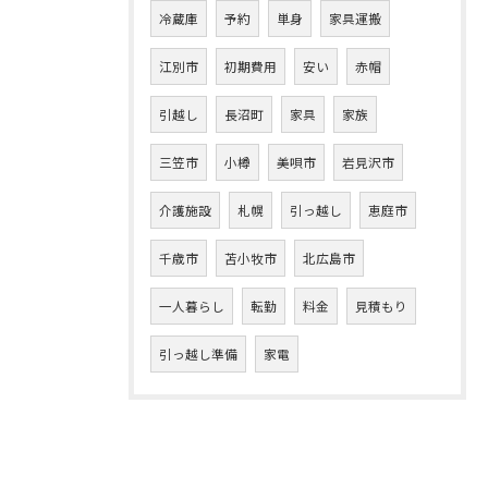
冷蔵庫
予約
単身
家具運搬
江別市
初期費用
安い
赤帽
引越し
長沼町
家具
家族
三笠市
小樽
美唄市
岩見沢市
介護施設
札幌
引っ越し
恵庭市
千歳市
苫小牧市
北広島市
一人暮らし
転勤
料金
見積もり
引っ越し準備
家電