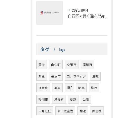
2025/10/14
白石区で賢く選ぶ単身引っ越しの安さの秘密
タグ
Tags
荷物
由仁町
夕張市
滝川市
緊急
長沼市
ゴルフバッグ
運搬
注意点
楽器
LINE
簡単
旅行
砂川市
減らす
釧路
出張
単身赴任
新千歳空港
輸送
除雪機