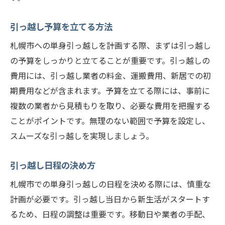
近隣住民への配慮と挨拶
引っ越し予算を立てる方法
引っ越し当日の服装と持ち物
札幌市への単身引っ越しを計画する際、まずは引っ越し
札幌市での新生活を快適に始めるためのアドバ
の予算をしっかりと立てることが重要です。引っ越しの
イス
費用には、引っ越し業者の料金、運搬費用、新居での初
新居のレイアウトとインテリア
期費用などが含まれます。予算を立てる際には、事前に
近所とのコミュニケーションを円滑にする
複数の業者から見積もりを取り、必要な費用を把握する
方法
ことがポイントです。無理のない範囲で予算を設定し、
引っ越し後の手続きと連絡先登録
スムーズな引っ越しを実現しましょう。
新しい環境に慣れるためのヒント
引っ越し日程の決め方
札幌市のイベントとコミュニティ活動
新生活を楽しむための趣味やアクティビテ
札幌市での単身引っ越しの日程を決める際には、慎重な
ィ
計画が必要です。引っ越し当日から新生活がスタートす
るため、日程の調整は重要です。移動日や業者の手配、
引っ越し後すぐに使える札幌市の便利なサービ