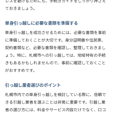
レスを避けるためにも、手続きガイドをしっかり押さえ
リスト
ておきましょう。
引っ越し前に確認すべきこと
当日までにやるべき準備
単身引っ越しに必要な書類を準備する
引っ越し当日の流れ
単身引っ越しを成功させるためには、必要な書類を事前
荷物の仕分けとラベル貼りの方法
に準備しておくことが大切です。身分証明書や住民票、
新居への搬入手順
契約書類など、必要な書類を確認し、整理しておきまし
トラブルを避けるためのポイント
ょう。特に、札幌市への引っ越しでは、地域特有の手続
きもあるかもしれませんので、事前に確認しておくこと
引っ越し前に知っておきたい札幌市の生活情報
がおすすめです。
札幌市の交通手段ガイド
生活に役立つ施設とサービス
引っ越し業者選びのポイント
札幌市のおすすめショッピングエリア
札幌市内での単身引っ越しを検討している際に、信頼で
新しい住所での公共料金手続き
きる引越し業者を選ぶことは非常に重要です。引越し業
ゴミの出し方とリサイクル情報
者の選び方には、料金やサービス内容だけでなく、口コ