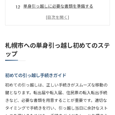
単身引っ越しに必要な書類を準備する
引っ越し業者選びのポイント
札幌市内の住まい探しのコツ
引っ越し予算を立てる方法
引っ越し日程の決め方
札幌市への単身引っ越し初めてのステ
引っ越し準備を効率的に進めるための秘訣
ップ
荷造りのコツと便利グッズ
引っ越し前に整理するべきもの
初めての引っ越し手続きガイド
効率的な荷物の運び出し方
引っ越しスケジュールの作成方法
初めての引っ越しは、正しい手続きがスムーズな移動の
鍵となります。転出届や転入届、住民票の転入転出手続
引っ越しチェックリストを活用しよう
きなど、必要な書類を用意することが重要です。適切な
引っ越し前の掃除と片付け方法
タイミングで手続きを行い、引っ越し当日に余計なスト
札幌市内の引っ越しをスムーズにするチェック