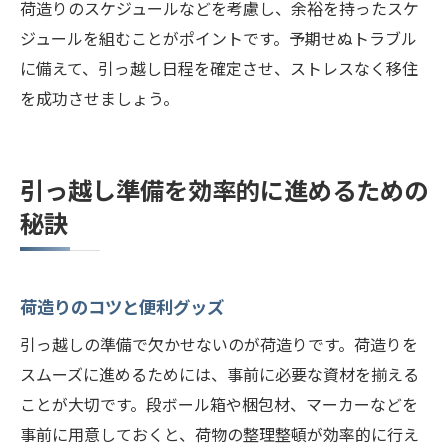
荷造りのスケジュールなどを考慮し、余裕を持ったスケ
ス
ジュールを組むことがポイントです。予期せぬトラブル
電気・ガス・水道の手続き方法
に備えて、引っ越し日程を確定させ、ストレスなく移住
インターネットとテレビの接続手配
を成功させましょう。
引っ越し後のゴミ出しルール
地元のスーパーとショッピング情報
札幌市の公共交通機関の利用方法
引っ越し準備を効率的に進めるための
新居周辺のおすすめ飲食店とカフェ
秘訣
荷造りのコツと便利グッズ
引っ越しの準備で欠かせないのが荷造りです。荷造りを
スムーズに進めるためには、事前に必要な資材を揃える
ことが大切です。段ボール箱や梱包材、マーカーなどを
事前に用意しておくと、荷物の整理整頓が効率的に行え