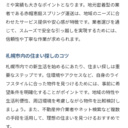
札幌市の医療機関と緊急連絡先
ミや実績も大きなポイントとなります。地元密着型の業
プロのサポートで引っ越しを楽にする方法
者である赤帽恵庭スプリング運送は、地域のニーズに合
引っ越し業者選びのポイント
わせたサービス提供や安心感が特徴です。業者選びを通
じて、スムーズで安全な引っ越しを実現するためには、
プロに任せるメリットとデメリット
信頼性や丁寧な作業が求められます。
引っ越しプランの選び方
プロが教える荷造りのコツ
札幌市内の住まい探しのコツ
引っ越し保険の重要性
札幌市内での新生活を始めるにあたり、住まい探しは重
引っ越し後のサポートサービス
要なステップです。住環境やアクセスなど、自身のライ
引っ越し当日をスムーズに進めるためのポイン
フスタイルに合った物件を見つけるためには、事前に希
ト
望条件を明確化することがポイントです。地域の特性や
当日のタイムスケジュールの作成
生活利便性、周辺環境を考慮しながら物件を比較検討し
緊急連絡先の確認と共有
ましょう。また、不動産仲介業者やネット検索など複数
荷物の搬出と搬入の順序
の手段を活用して、理想の住まいを見つけるおすすめで
す。
引っ越しトラックの駐車場所を確保する