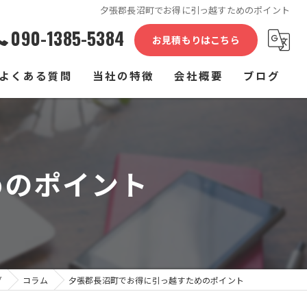
夕張郡長沼町でお得に引っ越すためのポイント
090-1385-5384
お見積もりはこちら
よくある質問
当社の特徴
会社概要
ブログ
単身
コラム
家族
めのポイント
介護施設
家具
長距離
グ
コラム
夕張郡長沼町でお得に引っ越すためのポイント