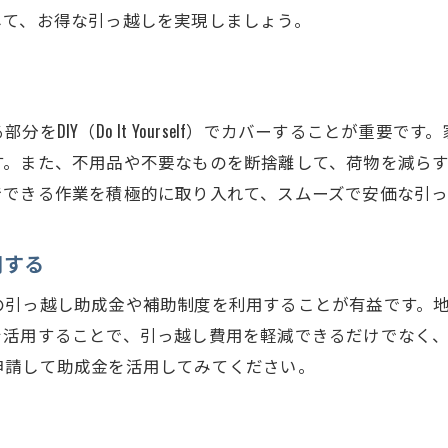
して、お得な引っ越しを実現しましょう。
引っ越しをスムーズに進めるための夕張郡長沼町での準備
引っ越しチェックリストの作成
荷造りの効率的な進め方
引っ越し資材の準備と管理
をDIY（Do It Yourself）でカバーすることが重要
す。また、不用品や不要なものを断捨離して、荷物を減ら
引っ越し前の連絡先変更手続き
でできる作業を積極的に取り入れて、スムーズで安価な引
新居の掃除と準備
引っ越し当日の天候対策
用する
夕張郡長沼町での引っ越しを成功させるための準備と計画
の引っ越し助成金や補助制度を利用することが有益です。
引っ越しプランニングの重要性
を活用することで、引っ越し費用を軽減できるだけでなく
家族全員での役割分担
申請して助成金を活用してみてください。
引っ越し前の断捨離でスッキリ
新居でのレイアウトを事前に考える
引っ越し費用の見積もりと予算管理