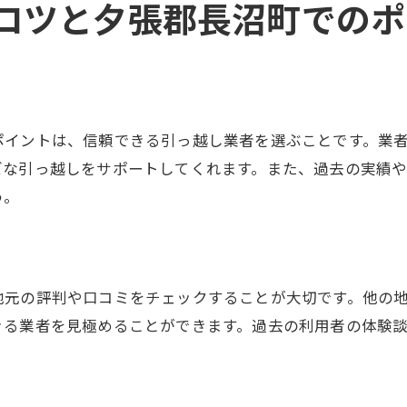
コツと夕張郡長沼町でのポ
引っ越し後のトラブルを防ぐための準備
引っ越し費用を節約する夕張郡長沼町でのテクニック
中古品の活用でコスト削減
地元の配送サービスを利用する
ポイントは、信頼できる引っ越し業者を選ぶことです。業
引っ越し業者のキャンペーンを活用
ズな引っ越しをサポートしてくれます。また、過去の実績
自家用車を使った荷物運搬方法
う。
引っ越し当日のサポートを探す
引っ越し後のリサイクル活動
夕張郡長沼町で引っ越しをする際のおすすめの方法
地元の評判や口コミをチェックすることが大切です。他の
プロとアマチュアを組み合わせた引っ越し
きる業者を見極めることができます。過去の利用者の体験
友人や家族の協力を得る
軽トラックを借りて自分で運搬