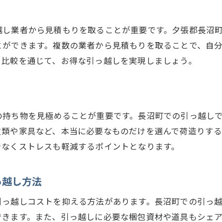
引っ越し先の地域情報を事前に調査
引っ越し当日の流れとタイムスケジュール
越し業者から見積もりを取ることが重要です。夕張郡長沼
引っ越し前にやるべき手続きリスト
とができます。複数の業者から見積もりを取ることで、自
り比較を通じて、お得な引っ越しを実現しましょう。
大物家具や家電の運搬注意点
ペットの引っ越しに関するアドバイス
引っ越し後のご近所付き合いのコツ
お得に引っ越すための夕張郡長沼町での賢い選択
の持ち物を見極めることが重要です。長沼町での引っ越し
引っ越し費用を抑えるためのテクニック
衣類や家具など、本当に必要なものだけを選んで荷造りする
でなくストレスも軽減するポイントとなります。
引っ越し資材を節約する方法
引っ越し業者以外の選択肢を検討する
っ越し方法
引っ越し時期の意外な節約ポイント
地元のリサイクルショップでの掘り出し物探し
引っ越しコストを抑える方法があります。長沼町での引っ
できます。また、引っ越しに必要な梱包資材や道具もシェ
フリーマーケットでの不用品処分