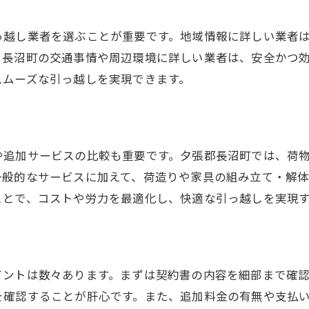
費用対効果の高い引っ越しサービスの選び方
引っ越しに便利な荷物預かりサービス
っ越し業者を選ぶことが重要です。地域情報に詳しい業者
引っ越し後の生活をスムーズに始めるための準備
、長沼町の交通事情や周辺環境に詳しい業者は、安全かつ
スムーズな引っ越しを実現できます。
や追加サービスの比較も重要です。夕張郡長沼町では、荷
一般的なサービスに加えて、荷造りや家具の組み立て・解
ことで、コストや労力を最適化し、快適な引っ越しを実現
イントは数々あります。まずは契約書の内容を細部まで確
を確認することが肝心です。また、追加料金の有無や支払