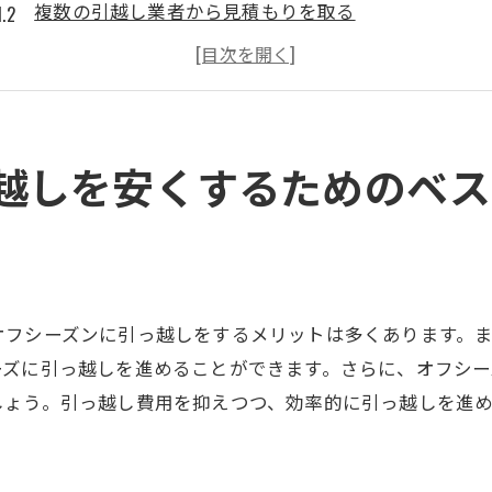
複数の引越し業者から見積もりを取る
引っ越し荷物の断捨離で節約
シェアリングエコノミーを活用した引っ越し方法
自分でできる部分をDIYでカバー
地域の引っ越し助成金や補助制度を利用する
越しを安くするためのベス
引っ越し業者選びのコツと夕張郡長沼町でのポイント
信頼できる引っ越し業者の選び方
地元の評判と口コミをチェック
夕張郡長沼町特有の業者選定ポイント
オフシーズンに引っ越しをするメリットは多くあります。
引っ越しプランと追加サービスの比較
ーズに引っ越しを進めることができます。さらに、オフシ
契約前に確認すべき重要事項
しょう。引っ越し費用を抑えつつ、効率的に引っ越しを進
引っ越し業者とのコミュニケーション方法
夕張郡長沼町での引っ越しの際に注意すべき重要事項