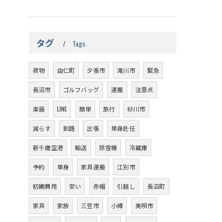
タグ
Tags
荷物
由仁町
夕張市
滝川市
緊急
長沼市
ゴルフバッグ
運搬
注意点
楽器
LINE
簡単
旅行
砂川市
減らす
釧路
出張
単身赴任
新千歳空港
輸送
除雪機
冷蔵庫
予約
単身
家具運搬
江別市
初期費用
安い
赤帽
引越し
長沼町
家具
家族
三笠市
小樽
美唄市