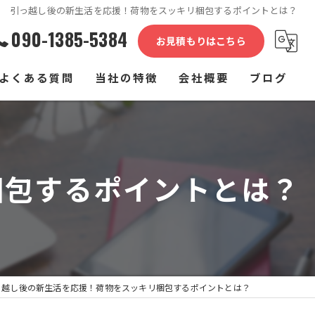
引っ越し後の新生活を応援！荷物をスッキリ梱包するポイントとは？
090-1385-5384
お見積もりはこちら
よくある質問
当社の特徴
会社概要
ブログ
単身
コラム
家族
梱包するポイントとは？
介護施設
家具
長距離
っ越し後の新生活を応援！荷物をスッキリ梱包するポイントとは？