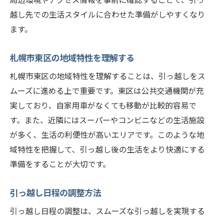
引っ越し当日に必要なアイテムをまとめる
越し先での生活スタイルに合わせた準備がしやすくなり
引っ越し日が決まったら札幌市東区でやるべき
ます。
こと
引っ越し業者との最終打ち合わせ
札幌市東区の地域特性を理解する
公共料金の解約と新規契約手続き
札幌市東区の地域特性を理解することは、引っ越しをス
旧居の掃除と最終チェックリスト
ムーズに進める上で重要です。東区は公共交通機関が充
引っ越し当日のスケジュール確認
実しており、自家用車がなくても移動が比較的容易で
荷物の搬出と搬入の指示
す。また、近隣にはスーパーやコンビニなどの生活施設
が多く、生活の利便性が高いエリアです。このような地
引っ越し後のゴミ処理とリサイクル
域特性を把握して、引っ越し後の生活をより快適にする
荷物整理と不要品処分のコツを札幌市東区で実
準備をすることが大切です。
践
断捨離の基本と実践方法
引っ越し日程の調整方法
不要品のリサイクルと寄付の方法
引っ越し日程の調整は、スムーズな引っ越しを実現する
効率的な荷物整理の手順