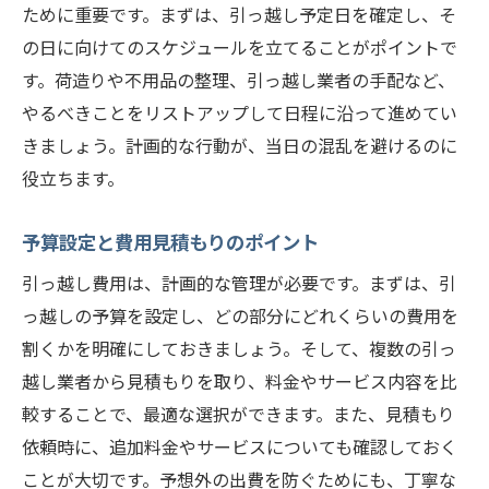
ために重要です。まずは、引っ越し予定日を確定し、そ
引っ越し前に知っておきたいゴミの出し方
の日に向けてのスケジュールを立てることがポイントで
大型家具や家電の処分方法
す。荷造りや不用品の整理、引っ越し業者の手配など、
札幌市東区で利用できるリサイクルショッ
やるべきことをリストアップして日程に沿って進めてい
プ
きましょう。計画的な行動が、当日の混乱を避けるのに
札幌市東区の新居周辺環境を確認しよう
役立ちます。
新居の近隣施設と利便性を確認
予算設定と費用見積もりのポイント
札幌市東区の学校や保育園の情報
引っ越し費用は、計画的な管理が必要です。まずは、引
医療機関と緊急時の対応
っ越しの予算を設定し、どの部分にどれくらいの費用を
買い物や食事のおすすめスポット
割くかを明確にしておきましょう。そして、複数の引っ
新しい住居の防犯対策
越し業者から見積もりを取り、料金やサービス内容を比
地域のコミュニティ活動に参加しよう
較することで、最適な選択ができます。また、見積もり
札幌市東区の交通アクセスを事前に調査
依頼時に、追加料金やサービスについても確認しておく
札幌市東区の主要交通手段を理解
ことが大切です。予想外の出費を防ぐためにも、丁寧な