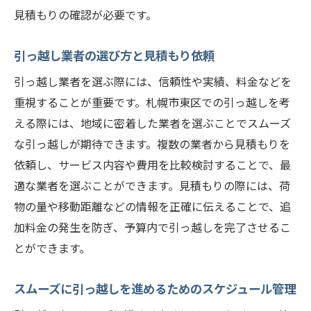
バスや電車の路線と時刻表の確認
見積もりの確認が必要です。
自転車や徒歩での移動のポイント
引っ越し業者の選び方と見積もり依頼
最寄り駅やバス停の情報
引っ越し業者を選ぶ際には、信頼性や実績、料金などを
通勤・通学経路のシミュレーション
重視することが重要です。札幌市東区での引っ越しを考
交通渋滞や駐車場の状況を把握
える際には、地域に密着した業者を選ぶことでスムーズ
赤帽恵庭スプリング運送を利用したスムーズな
な引っ越しが期待できます。複数の業者から見積もりを
引っ越し体験
依頼し、サービス内容や費用を比較検討することで、最
赤帽恵庭スプリング運送のサービス内容
適な業者を選ぶことができます。見積もりの際には、荷
地域密着型のサポートのメリット
物の量や移動距離などの情報を正確に伝えることで、追
引っ越しプランの選び方と特徴
加料金の発生を防ぎ、予算内で引っ越しを完了させるこ
お客様の声と成功事例
とができます。
赤帽恵庭スプリング運送の引っ越し手順
スムーズに引っ越しを進めるためのスケジュール管理
アフターサービスとサポート体制