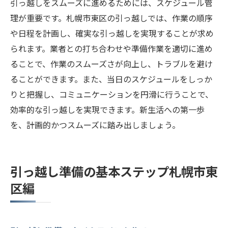
引っ越しをスムーズに進めるためには、スケジュール管
札幌市東区で新生活をスタートするための準備
理が重要です。札幌市東区の引っ越しでは、作業の順序
ポイント
や日程を計画し、確実な引っ越しを実現することが求め
新居のインテリアとレイアウトの計画
られます。業者との打ち合わせや準備作業を適切に進め
新しい環境での生活スタイルの構築
ることで、作業のスムーズさが向上し、トラブルを避け
引っ越し後の手続きと住所変更
ることができます。また、当日のスケジュールをしっか
ご近所とのコミュニケーションの取り方
りと把握し、コミュニケーションを円滑に行うことで、
新生活に必要な物品とサービスの手配
効率的な引っ越しを実現できます。新生活への第一歩
新しい環境での趣味や活動の始め方
を、計画的かつスムーズに踏み出しましょう。
引っ越し準備の基本ステップ札幌市東
区編