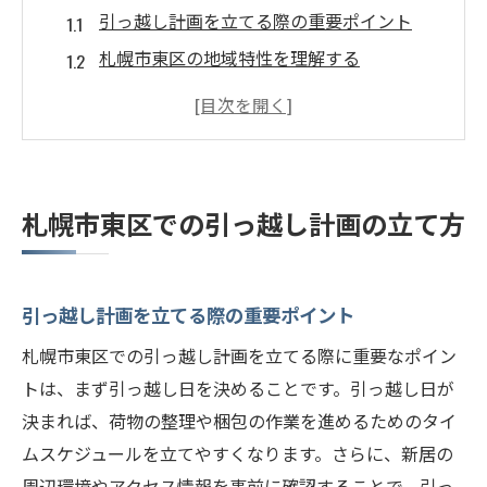
引っ越し計画を立てる際の重要ポイント
札幌市東区の地域特性を理解する
引っ越し日程の調整方法
予算設定と費用見積もりのポイント
引っ越し業者の選び方と見積もり依頼
スムーズに引っ越しを進めるためのスケジ
札幌市東区での引っ越し計画の立て方
ュール管理
引っ越し準備の基本ステップ札幌市東区編
引っ越し準備のタイムラインを作る
引っ越し計画を立てる際の重要ポイント
引っ越し前にやるべき手続き一覧
札幌市東区での引っ越し計画を立てる際に重要なポイン
札幌市東区での荷造りのコツ
トは、まず引っ越し日を決めることです。引っ越し日が
決まれば、荷物の整理や梱包の作業を進めるためのタイ
重要な書類と貴重品の取り扱い方
ムスケジュールを立てやすくなります。さらに、新居の
大型家具と電化製品の準備
周辺環境やアクセス情報を事前に確認することで、引っ