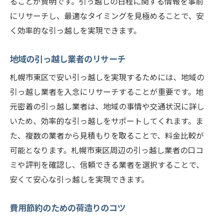
ることが賢明です。引っ越しの日程に関する情報を事前
札幌市東区で引っ越しを安くするために知って
にリサーチし、最適なタイミングを見極めることで、安
おくべきポイント
く効率的な引っ越しを実現できます。
引っ越し業者の選び方
引っ越し費用の内訳を知る
地域の引っ越し業者のリサーチ
時期による料金差
札幌市東区で安い引っ越しを実現するためには、地域の
引っ越し保険の必要性
引っ越し業者を入念にリサーチすることが重要です。地
追加料金を防ぐための注意点
元密着の引っ越し業者は、地域の事情や交通状況に詳し
効率的な荷造りの方法
いため、効率的な引っ越しをサポートしてくれます。ま
た、複数の業者から見積もりを取ることで、料金比較が
札幌市東区の引っ越しをお得にするための事前
可能となります。札幌市東区周辺の引っ越し業者の口コ
準備
ミや評判を確認し、信頼できる業者を選択することで、
引っ越しチェックリストの作成
安くて安心な引っ越しを実現できます。
荷物の整理と分類
必要な梱包資材の準備
費用節約のための荷造りのコツ
引っ越しまでのスケジュール管理