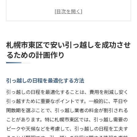
地域の引っ越し業者のリサーチ
費用節約のための荷造りのコツ
不要品の整理で引っ越し費用を削減
引っ越しスケジュールの立て方
札幌市東区で安い引っ越しを成功させ
見積もりを取る際のポイント
るための計画作り
引っ越し費用を抑えるための札幌市東区の賢い
選択
複数の業者から見積もりを取るメリット
引っ越しの日程を最適化する方法
地域密着型の引っ越し業者がお得な理由
引っ越しの日程を最適化することは、費用を削減し安く
オフシーズンを狙った引っ越し
引っ越すために重要なポイントです。一般的に、平日や
引っ越しパックの選び方
閑散期を選ぶことで、引っ越し業者の料金が割引される
ことがあります。特に札幌市東区では、引っ越し需要の
業者に頼むか、自力で引っ越しするか
ピークや天候などを考慮して、引っ越しの日程を工夫す
お得な引っ越しサービスの活用法