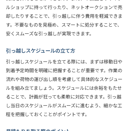
荷造りの効率化
ルショップに持って行ったり、ネットオークションで売
費用の細かな見直し
却したりすることで、引っ越しに伴う費用を軽減できま
す。不要なものを見極め、スマートに処分することで、
引っ越し用トラックのレンタル
安くスムーズな引っ越しが実現できます。
友人や家族の協力を得る
引っ越し費用の相場を把握する
引っ越しスケジュールの立て方
札幌市東区の引っ越しを安くするための費用削
引っ越しスケジュールを立てる際には、まずは移動日や
減のコツ
到着予定時間を明確に把握することが重要です。作業の
中古の梱包材の活用
流れや荷物の運び出し順を考慮して具体的なスケジュー
引っ越し業者の比較サイトを利用
ルを組み立てましょう。スケジュールには余裕をもたせ
平日引っ越しの利点
ることで、計画が狂っても柔軟に対応できます。引っ越
見積もり交渉のポイント
し当日のスケジュールがスムーズに進むよう、細かな工
サービス内容の見直し
程を把握しておくことがポイントです。
引っ越し後の費用を抑える方法