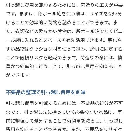
引っ越し費用を節約するためには、荷造りの工夫が重要
新居の準備と確認事項
です。まずは、段ボール箱を使う際は、サイズを使い分
現住所の解約手続き
けることで効率的に荷物を詰めることができます。ま
引っ越し費用を削減するための札幌市東区での
た、衣類などの柔らかい荷物は、段ボール箱でなくビニ
おすすめ方法
ール袋に入れるとスペースを有効活用できます。壊れや
オンライン見積もりの活用
すい品物はクッション材を使って包み、適切に固定する
ことで破損リスクを軽減できます。荷造りの際には、慎
引っ越し業者のキャンペーンを利用
重かつ効率的に行うことで、引っ越し費用を抑えること
共同引っ越しのメリット
ができます。
学生割引やシニア割引の利用
短距離移動のコスト削減
不要品の整理で引っ越し費用を削減
引っ越し費用の一括支払いの利点
引っ越し費用を削減するためには、不要品の処分が不可
札幌市東区で引っ越し料金を抑えるためのテク
欠です。引っ越し先に持っていく必要のない物品は、事
ニック
前に整理して処分することで荷物量を減らし、引っ越し
断捨離で荷物を減らす
費用を抑えることができます。また、不要品をリサイク