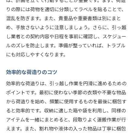
は、計画を立てて行動することが重要です。まず、荷造
新居での家具レイアウトのコツ
りの際には荷物を適切に分類してラベルを貼ることで、
周囲の住民との初対面をスムーズにする方
混乱を防ぎます。また、貴重品や重要書類は別にまと
法
め、手放さないように注意しましょう。さらに、引っ越
新居での生活を快適に始めるための引っ越し後
し業者との契約内容や日程を事前に確認し、スケジュー
の手続き
ルのズレを防止します。準備が整っていれば、トラブル
住所変更手続きの進め方
にも対応しやすくなります。
ライフラインの開通と確認事項
必要な行政手続きのリスト
効率的な荷造りのコツ
引っ越し後の生活環境を整える方法
効率的な荷造りは、引っ越し作業を円滑に進めるための
札幌市中央区の生活情報を活用するコツ
ポイントです。最初に使わない季節の衣類や不要な物品
引っ越し後の生活を軌道に乗せるための計
から荷造りを始め、頻繁に使用するものを最後に梱包す
画
ると効率的です。収納に適した箱や袋を利用し、同様の
アイテムを一緒にまとめると、段取りよく運搬作業が行
引っ越しのストレスを軽減するための事前準備
えます。また、割れ物や液体の入った物品は丁寧に梱包
引っ越し前にやっておくべきリラクゼーシ