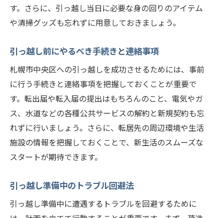
す。さらに、引っ越し当日に必要な身の回りのアイテム
つけ方
や清掃グッズも忘れずに用意しておきましょう。
引っ越しサービスの口コミや評判のチェッ
ク
引っ越し前にやるべき手続きと連絡事項
オプションサービスを活用した引っ越しの
札幌市中央区への引っ越しを成功させるためには、事前
効率化
に行う手続きと連絡事項を把握しておくことが重要で
引っ越し保険の重要性と選び方
す。転出届や転入届の提出はもちろんのこと、電気やガ
複数業者の比較と見積もり取得のポイント
ス、水道などの各種公共サービスの解約と新規契約も忘
引っ越し当日に気をつけるべきポイント
れずに行いましょう。さらに、転居先の周辺環境や生活
引っ越し当日の朝に確認すべき事項
施設の情報を把握しておくことで、新生活のスムーズな
運搬中のトラブルを避けるための注意点
スタートが期待できます。
新居に到着したらまず行うべきこと
引っ越し準備中のトラブル回避法
引っ越し業者とのコミュニケーションの取
り方
引っ越し準備中に遭遇するトラブルを回避するために