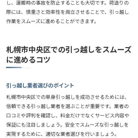
し、運搬時の事故を防止することも大切です。荷造りの
ョン方法
際には、慎重さと効率性を両立させることで、引っ越し
家族や友人のサポートを得る具体的な方法
作業をスムーズに進めることができます。
ストレスを軽減するタイムマネジメント
引っ越し関連の情報収集のコツ
事前に知っておくべき引っ越しトラブルの
札幌市中央区での引っ越しをスムーズ
対処法
に進めるコツ
心の準備を整えるためのメンタルヘルステ
クニック
引っ越し業者選びのポイント
引っ越し経験者が教える成功する引っ越しの秘
訣
札幌市中央区での単身引っ越しを成功させるためには、
実際の引っ越し体験談から学ぶポイント
信頼できる引っ越し業者を選ぶことが重要です。業者の
口コミや評判を確認し、料金だけでなくサービス内容や
引っ越し成功者が実践した準備の方法
保証にも注目しましょう。安全でスムーズな引っ越しを
失敗を避けるためのチェックリスト
実現するために、適切な業者選びを行いましょう。
引っ越しのプロが教える効率的な方法