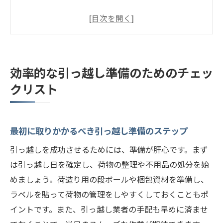
引っ越しまでのスケジュール管理の方法
札幌市中央区の引っ越しに役立つアイテム
リスト
引っ越し前にやるべき手続きと連絡事項
効率的な引っ越し準備のためのチェッ
引っ越し準備中のトラブル回避法
クリスト
効率的な荷造りのコツ
札幌市中央区での引っ越しをスムーズに進める
コツ
最初に取りかかるべき引っ越し準備のステップ
引っ越し業者選びのポイント
引っ越しを成功させるためには、準備が肝心です。まず
引っ越し当日のスケジュール作成
は引っ越し日を確定し、荷物の整理や不用品の処分を始
交通状況を踏まえた最適な移動ルート
めましょう。荷造り用の段ボールや梱包資材を準備し、
近隣への挨拶とコミュニケーションの取り
ラベルを貼って荷物の管理をしやすくしておくこともポ
方
イントです。また、引っ越し業者の手配も早めに済ませ