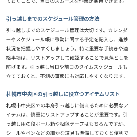
ておくことで、当日のスムーズな作業が期待できます。
札幌市中央区の特性を活かした引っ越し計
画
引っ越しまでのスケジュール管理の方法
引っ越し時のストレスを減らす工夫
引っ越しまでのスケジュール管理は大切です。カレンダ
単身引っ越しの荷造りを効率化する方法
ーやスケジュール帳に移動に関する予定を記入し、進捗
荷物を仕分ける際のポイント
状況を把握しやすくしましょう。特に重要な手続きや連
パッキングマテリアルの選び方
絡事項は、リストアップして確認することで見落としを
スペースを最大限に活用するパッキング術
防げます。引っ越し当日や前日のタイムスケジュールも
貴重品や重要書類の整理方法
立てておくと、不測の事態にも対応しやすくなります。
断捨離を活用した荷物の整理
札幌市中央区の引っ越しに役立つアイテムリスト
荷解きが楽になるラベリングテクニック
札幌市中央区で利用できる引っ越しサービスの
札幌市中央区での単身引っ越しに備えるために必要なア
選び方
イテムは、慎重にリストアップすることが重要です。引
っ越し用の段ボール箱や梱包テープはもちろんですが、
地元の引っ越し業者のメリット
シールやペンなどの細かな道具も準備しておくと便利で
コストパフォーマンスの高いサービスの見